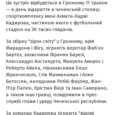
Ця зустріч відбудеться в Грозному 11 травня
— в ​​день відкриття в чеченській столиці
спорткомплексу імені Ахмата-Хаджі
Кадирова, частиною якого є футбольний
стадіон на 30 тисяч глядачів.
За збірну "зірок світу" у ​​Грозному, крім
Марадони і Фігу, зіграють воротар Фаб’єн
Бартез, захисники Франко Барезі,
Алессандро Костакурта, Мануель Аморос і
Роберто Айяла, півзахисники Енцо
Франческолі, Стів Макманаман і Ален
Богоссян, нападники Роббі Фаулер, Жан-
П'єр Папен, Крістіан Вієрі та Іван Саморано,
а також інші гравці, повідомили в прес-
службі глави і уряду Чеченської республіки.
За команду Кадирова зіграють "відомі