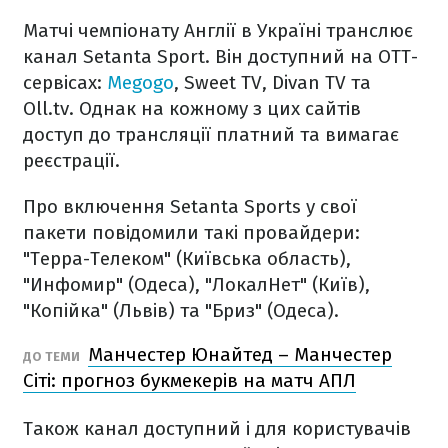
Матчі чемпіонату Англії в Україні транслює
канал Setanta Sport. Він доступний на ОТТ-
сервісах:
Megogo
, Sweet TV, Divan TV та
Oll.tv. Однак на кожному з цих сайтів
доступ до трансляції платний та вимагає
реєстрації.
Про включення Setanta Sports у свої
пакети повідомили такі провайдери:
"Терра-Телеком" (Київська область),
"Инфомир" (Одеса), "ЛокалНет" (Київ),
"Копійка" (Львів) та "Бриз" (Одеса).
Манчестер Юнайтед – Манчестер
ДО ТЕМИ
Сіті: прогноз букмекерів на матч АПЛ
Також канал доступний і для користувачів