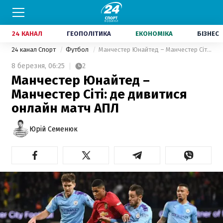
24 КАНАЛ
ГЕОПОЛІТИКА
ЕКОНОМІКА
БІЗНЕС
24 канал Спорт
Футбол
Манчестер Юнайтед – Манчестер Сіті: де дивитися онлайн матч АПЛ
8 березня,
06:25
2
Манчестер Юнайтед –
Манчестер Сіті: де дивитися
онлайн матч АПЛ
Юрій Семенюк