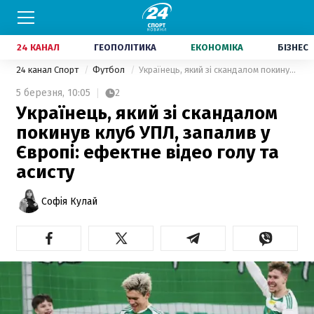
24 КАНАЛ
ГЕОПОЛІТИКА
ЕКОНОМІКА
БІЗНЕС
24 канал Спорт
Футбол
Українець, який зі скандалом покинув клуб УПЛ, запалив у Європі: ефектне відео голу та асисту
5 березня,
10:05
2
Українець, який зі скандалом
покинув клуб УПЛ, запалив у
Європі: ефектне відео голу та
асисту
Софія Кулай