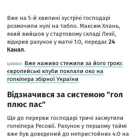
Вже на 5-й хвилині зустрічі господарі
розмочили нулі на табло. Максим Хлань,
який вийшов у стартовому складі Лехії,
відкрив рахунок у матчі 1:0, передає
24
Канал.
Вже наживо стежили за його грою:
ЦІКАВО
європейські клуби поклали око на
голкіпера збірної України
Відзначився за системою "гол
плюс пас"
Ще до перерви господарі тричі засмутили
голкіпера Ресовії. Рахунок у першому таймі
вже був доведений до непристойних 4:0 на