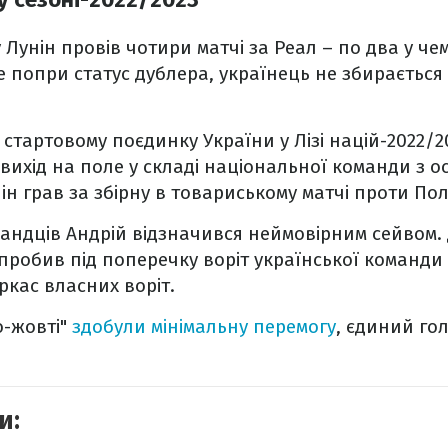
Лунін провів чотири матчі за Реал – по два у чемп
е попри статус дублера, українець не збирається
у стартовому поєдинку України у Лізі націй-2022/2
ихід на поле у складі національної команди з осе
ін грав за збірну в товариському матчі проти Поль
рландців Андрій відзначився неймовірним сейвом.
пробив під поперечку воріт української команди 
аркас власних воріт.
о-жовті"
здобули мінімальну перемогу
, єдиний го
и: