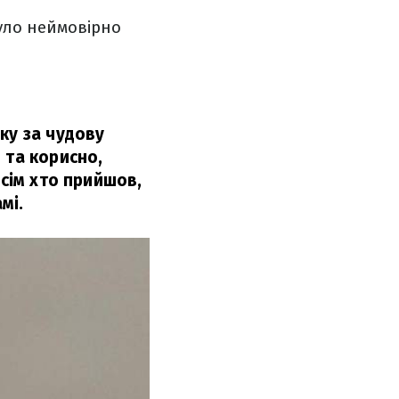
уло неймовірно
ку за чудову
 та корисно,
усім хто прийшов,
мі.