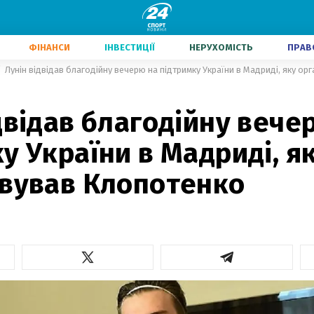
ФІНАНСИ
ІНВЕСТИЦІЇ
НЕРУХОМІСТЬ
ПРАВ
Лунін відвідав благодійну вечерю на підтримку України в Мадриді, яку о
двідав благодійну вече
у України в Мадриді, я
овував Клопотенко