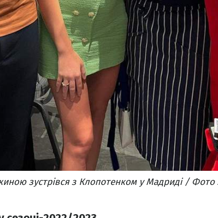
жиною зустрівся з Клопотенком у Мадриді / Фото 
у сезоні-2022/2023