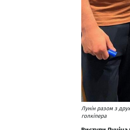
Лунін разом з дру
голкіпера
Виступи Луніна 