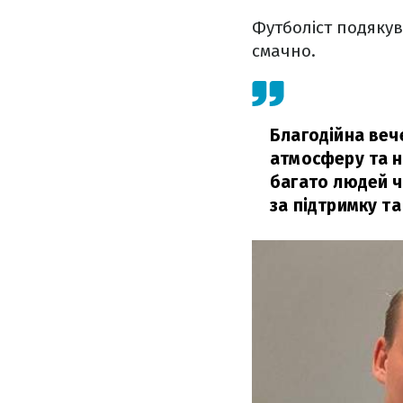
Футболіст подякув
смачно.
Благодійна веч
атмосферу та н
багато людей че
за підтримку т