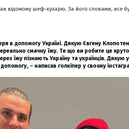
ав відомому шеф-кухарю. За його словами, все б
еря в допомогу Україні. Дякую Євгену Клопотен
ереально смачну їжу. Те що ви робите це круто
рез їжу пізнають Україну та українців. Дякую 
а допомогу,
– написав голкіпер у своєму інстагра