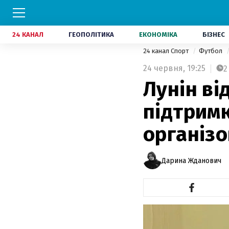
24 КАНАЛ
ГЕОПОЛІТИКА
ЕКОНОМІКА
БІЗНЕС
24 канал Спорт
Футбол
24 червня,
19:25
2
Лунін ві
підтримк
організ
Дарина Жданович