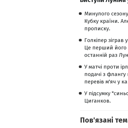
Минулого сезону 
Кубку країни. Ал
прописку.
Голкіпер зіграв 
Це перший його в
останній раз Лун
У матчі проти і
подачі з флангу 
перевів м'яч у к
У підсумку "синь
Циганков.
Пов'язані тем