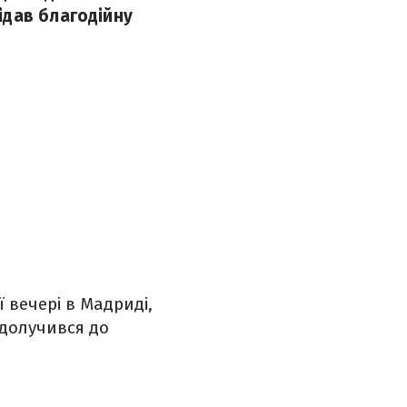
ідав благодійну
ї вечері в Мадриді,
 долучився до