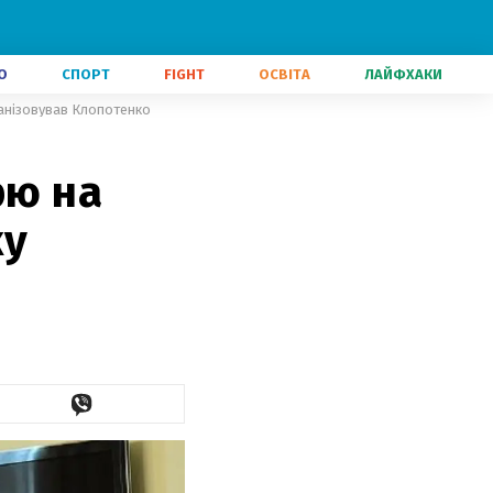
О
СПОРТ
FIGHT
ОСВІТА
ЛАЙФХАКИ
рганізовував Клопотенко
рю на
ку