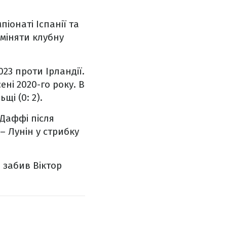
іонаті Іспанії та
 міняти клубну
023 проти Ірландії.
ні 2020-го року. В
щі (0: 2).
 Даффі після
– Лунін у стрибку
л забив Віктор