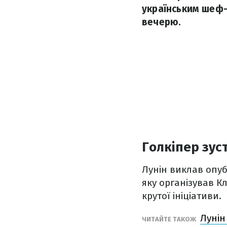
українським шеф-
вечерю.
Голкіпер зус
Лунін виклав опубл
яку організував К
крутої ініціативи.
Лунін
ЧИТАЙТЕ ТАКОЖ