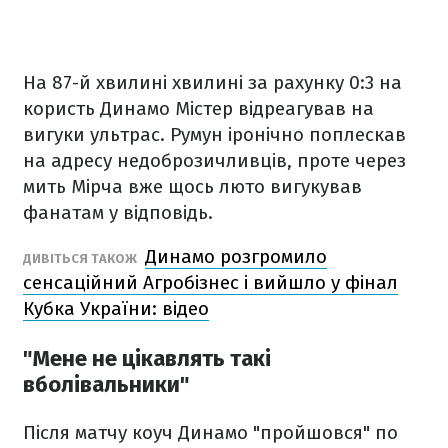
На 87-й хвилині хвилині за рахунку 0:3 на
користь Динамо Містер відреагував на
вигуки ультрас. Румун іронічно поплескав
на адресу недоброзичливців, проте через
мить Мірча вже щось люто вигукував
фанатам у відповідь.
Динамо розгромило
ДИВІТЬСЯ ТАКОЖ
сенсаційний Агробізнес і вийшло у фінал
Кубка України: відео
"Мене не цікавлять такі
вболівальники"
Після матчу коуч Динамо "пройшовся" по