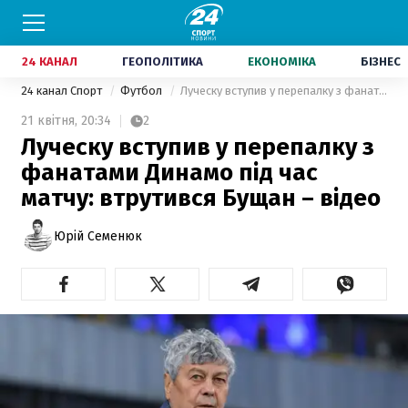
24 КАНАЛ
ГЕОПОЛІТИКА
ЕКОНОМІКА
БІЗНЕС
24 канал Спорт
Футбол
Луческу вступив у перепалку з фанатами Динамо під час матчу: втрутився Бущан – відео
21 квітня,
20:34
2
Луческу вступив у перепалку з
фанатами Динамо під час
матчу: втрутився Бущан – відео
Юрій Семенюк