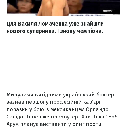
Для Василя Ломаченка уже знайшли
нового суперника. І знову чемпіона.
Минулими вихідними український боксер
зазнав першої у професійній кар’єрі
поразки у бою із мексиканцем Орландо
Салідо. Тепер же промоутер “Хай-Тека” Боб
Арум планує виставити у ринг проти