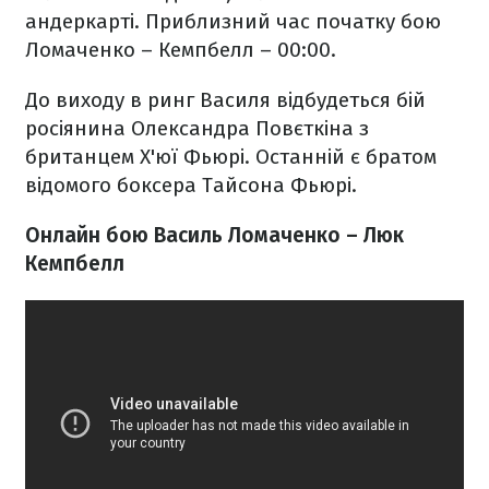
андеркарті. Приблизний час початку бою
Ломаченко – Кемпбелл – 00:00.
До виходу в ринг Василя відбудеться бій
росіянина Олександра Повєткіна з
британцем Х'юї Фьюрі. Останній є братом
відомого боксера Тайсона Фьюрі.
Онлайн бою Василь Ломаченко – Люк
Кемпбелл