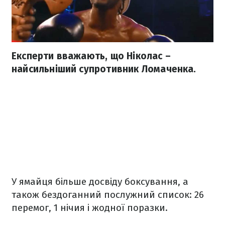
Експерти вважають, що Ніколас –
найсильніший супротивник Ломаченка.
У ямайця більше досвіду боксування, а
також бездоганний послужний список: 26
перемог, 1 нічия і жодної поразки.