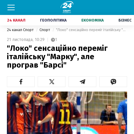
24 КАНАЛ
ГЕОПОЛІТИКА
ЕКОНОМІКА
БІЗНЕС
24 канал Спорт
Спорт
"Локо" сенсаційно переміг італійську "Марку", але програв "Барсі"
21 листопада,
10:29
1
"Локо" сенсаційно переміг
італійську "Марку", але
програв "Барсі"