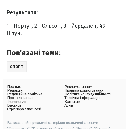
Результати:
1 - Нортуг, 2 - Ольсон, 3 - Йєрдален, 49 -
Штун.
Пов'язані теми:
СПОРТ
Про нас
Рекламодавцям
Редакція
Правила користування
Редакційна політика
Політика конфіденційності
Про телеканал
Технічна інформація
Телеведучі
Контакти
Вакансії
Архів
Структура власності
Всі комерційні рекламні матеріали позначені словами
"Спецпроєкт", "Партнерський матеріал", "Експерт", "Позиція".