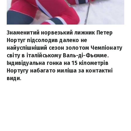
Знаменитий норвезький лижник Петер
Нортуг підсолодив далеко не
найуспішніший сезон золотом Чемпіонату
світу в італійському Валь-ді-Фьємме.
Індивідуальна гонка на 15 кілометрів
Нортугу набагато миліша за контактні
види.