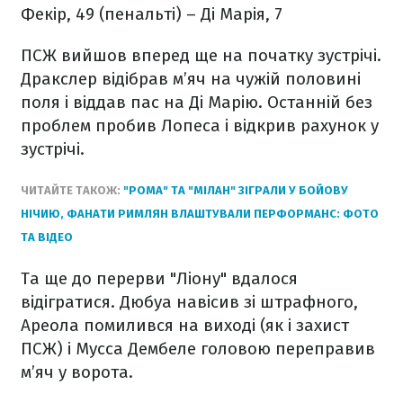
Фекір, 49 (пенальті) – Ді Марія, 7
ПСЖ вийшов вперед ще на початку зустрічі.
Дракслер відібрав м’яч на чужій половині
поля і віддав пас на Ді Марію. Останній без
проблем пробив Лопеса і відкрив рахунок у
зустрічі.
ЧИТАЙТЕ ТАКОЖ:
"РОМА" ТА "МІЛАН" ЗІГРАЛИ У БОЙОВУ
НІЧИЮ, ФАНАТИ РИМЛЯН ВЛАШТУВАЛИ ПЕРФОРМАНС: ФОТО
ТА ВІДЕО
Та ще до перерви "Ліону" вдалося
відігратися. Дюбуа навісив зі штрафного,
Ареола помилився на виході (як і захист
ПСЖ) і Мусса Дембеле головою переправив
м’яч у ворота.