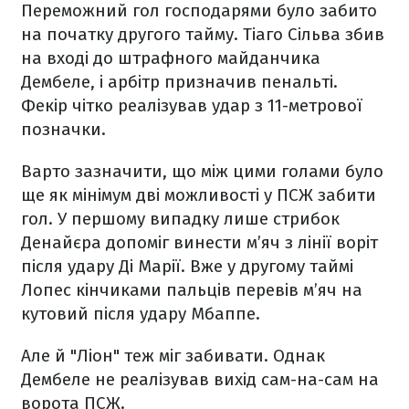
Переможний гол господарями було забито
на початку другого тайму. Тіаго Сільва збив
на вході до штрафного майданчика
Дембеле, і арбітр призначив пенальті.
Фекір чітко реалізував удар з 11-метрової
позначки.
Варто зазначити, що між цими голами було
ще як мінімум дві можливості у ПСЖ забити
гол. У першому випадку лише стрибок
Денайєра допоміг винести м’яч з лінії воріт
після удару Ді Марії. Вже у другому таймі
Лопес кінчиками пальців перевів м’яч на
кутовий після удару Мбаппе.
Але й "Ліон" теж міг забивати. Однак
Дембеле не реалізував вихід сам-на-сам на
ворота ПСЖ.