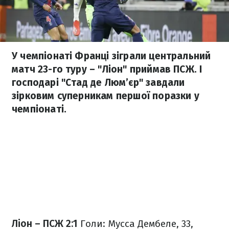
У чемпіонаті Франці зіграли центральний
матч 23-го туру – "Ліон" приймав ПСЖ. І
господарі "Стад де Люм’єр" завдали
зірковим суперникам першої поразки у
чемпіонаті.
Ліон – ПСЖ 2:1
Голи: Мусса Дембеле, 33,