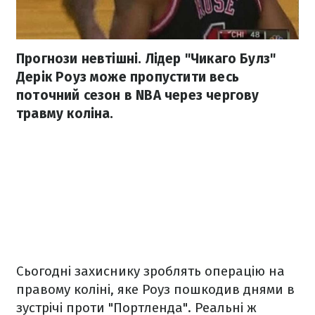
Прогнози невтішні. Лідер "Чикаго Булз"
Дерік Роуз може пропустити весь
поточний сезон в NBA через чергову
травму коліна.
Сьогодні захиснику зроблять операцію на
правому коліні, яке Роуз пошкодив днями в
зустрічі проти "Портленда".
Реальні ж