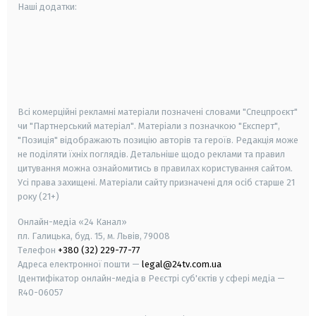
Наші додатки:
android
apple
smart tv
samsung smart tv
Всі комерційні рекламні матеріали позначені словами "Спецпроєкт"
чи "Партнерський матеріал". Матеріали з позначкою "Експерт",
"Позиція" відображають позицію авторів та героїв. Редакція може
не поділяти їхніх поглядів. Детальніше щодо реклами та правил
цитування можна ознайомитись в правилах користування сайтом.
Усі права захищені.
Матеріали сайту призначені для осіб старше
21
року (21+)
Онлайн-медіа «24 Канал»
пл. Галицька, буд. 15, м. Львів, 79008
Телефон
+380 (32) 229-77-77
Адреса електронної пошти —
legal@24tv.com.ua
Ідентифікатор онлайн-медіа в Реєстрі суб'єктів у сфері медіа —
R40-06057