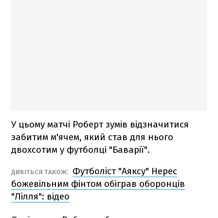
У цьому матчі Роберт зумів відзначитися
забитим м'ячем, який став для нього
двохсотим у футболці "Баварії".
Футболіст "Аяксу" Нерес
ДИВІТЬСЯ ТАКОЖ:
божевільним фінтом обіграв оборонців
"Лілля": відео