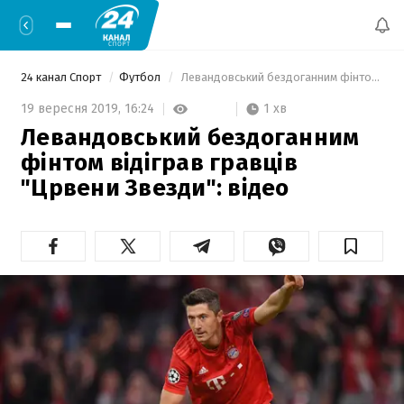
24 канал Спорт
Футбол
 Левандовський бездоганним фінтом відіграв гравців "Црвени Звезди": відео 
1 хв
19 вересня 2019,
16:24
Левандовський бездоганним
фінтом відіграв гравців
"Црвени Звезди": відео