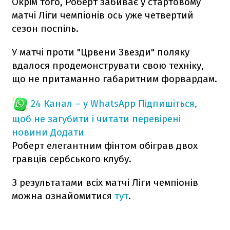
Окрім того, Роберт забиває у стартовому
матчі Ліги чемпіонів ось уже четвертий
сезон поспіль.
У матчі проти "Црвени Звезди" поляку
вдалося продемонструвати свою техніку,
що не притаманно габаритним форвардам.
24 Канал – у WhatsApp
Підпишіться,
щоб не загубити і читати перевірені
новини
Додати
Роберт елегантним фінтом обіграв двох
гравців сербського клубу.
З результатами всіх матчі Ліги чемпіонів
можна ознайомитися
тут
.