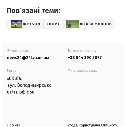
Повʼязані теми:
ФУТБОЛ
СПОРТ
ЛІГА ЧЕМПІОНІВ
E-mail редакції
Номер телефону:
news24@24tv.com.ua
+38 044 390 5077
Ми тут:
Ми в соцмережах:
м.Київ
,
вул. Володимирська
офіс
61/11,
50
Про нас
Угода Користувача Спільноти