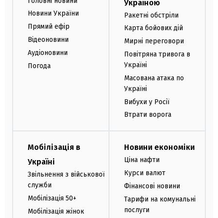
Головні новини
Україною
Новини України
Ракетні обстріли
Прямий ефір
Карта бойових дій
Відеоновини
Мирні переговори
Аудіоновини
Повітряна тривога в
Україні
Погода
Масована атака по
Україні
Вибухи у Росії
Втрати ворога
Мобілізація в
Новини економіки
Ціна нафти
Україні
Курси валют
Звільнення з військової
служби
Фінансові новини
Мобілізація 50+
Тарифи на комунальні
послуги
Мобілізація жінок