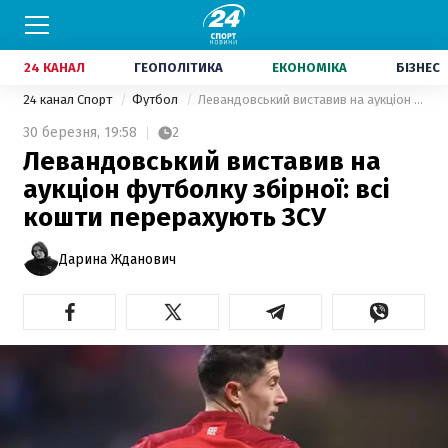
24 КАНАЛ
ГЕОПОЛІТИКА
ЕКОНОМІКА
БІЗНЕС
24 канал Спорт
Футбол
Левандовський виставив на аукціон футболку збірної: всі кошти перерахують ЗСУ
30 березня,
19:58
2
Левандовський виставив на
аукціон футболку збірної: всі
кошти перерахують ЗСУ
Дарина Жданович