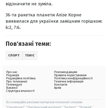
відзначити не зуміла.
36-та ракетка планети Алізе Корне
виявилася для українки заміцним горішком:
6:2, 7:6.
Пов'язані теми:
СПОРТ
ТЕНІС
Про нас
Рекламодавцям
Редакція
Правила користування
Редакційна політика
Політика конфіденційності
Про телеканал
Технічна інформація
Телеведучі
Контакти
Вакансії
Архів
Структура власності
Всі комерційні рекламні матеріали позначені словами
"Спецпроєкт", "Партнерський матеріал", "Експерт", "Позиція".