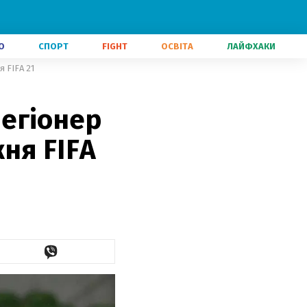
О
СПОРТ
FIGHT
ОСВІТА
ЛАЙФХАКИ
я FIFA 21
легіонер
ня FIFA