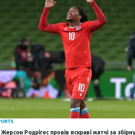
SPORTS
Жерсон Родрігес провів яскраві матчі за збірн