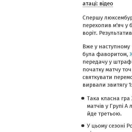
атаці: відео
Спершу люксембур
перехопив м'яч у 
воріт.
Результатив
Вже у наступному 
була фаворитом,
передачу у штрафн
початку матчу точн
святкувати перемог
вирвали звитягу 1:
Така класна гра
матчів у Групі А
йде третьою.
У цьому сезоні Ро