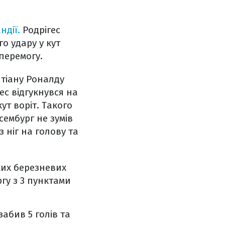
ндії.
Родрігес
о удару у кут
перемогу.
штіану Роналду
ес відгукнувся на
т воріт. Такого
ксембург не зумів
 ніг на голову та
ких березневих
ргу з 3 пунктами
забив 5 голів та