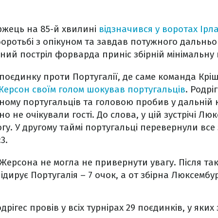
жець на 85-й хвилині
відзначився у воротах Ірла
боротьбі з опікуном та завдав потужного дальньог
ний постріл форварда приніс збірній мінімальну 
поєдинку проти Португалії, де саме команда Крі
Жерсон своїм голом шокував португальців
.
Родріг
ому португальців та головою пробив у дальній ку
о не очікували гості. До слова, у цій зустрічі Лю
у. У другому таймі португальці перевернули все з
3.
 Жерсона не могла не привернути увагу. Після та
 лідирує Португалія – 7 очок, а от збірна Люксембу
дрігес провів у всіх турнірах 29 поєдинків, у яких 