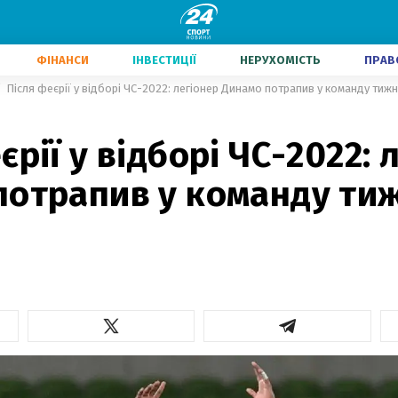
ФІНАНСИ
ІНВЕСТИЦІЇ
НЕРУХОМІСТЬ
ПРАВ
Після феєрії у відборі ЧС-2022: легіонер Динамо потрапив у команду тижн
єрії у відборі ЧС-2022: 
потрапив у команду тиж