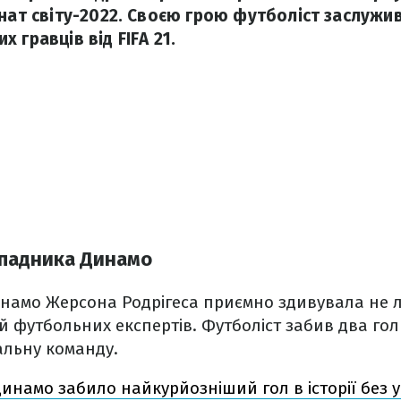
онат світу-2022. Своєю грою футболіст заслужи
 гравців від FIFA 21.
ападника Динамо
намо Жерсона Родрігеса приємно здивувала не 
й футбольних експертів. Футболіст забив два голи
альну команду.
Динамо забило найкурйозніший гол в історії без у