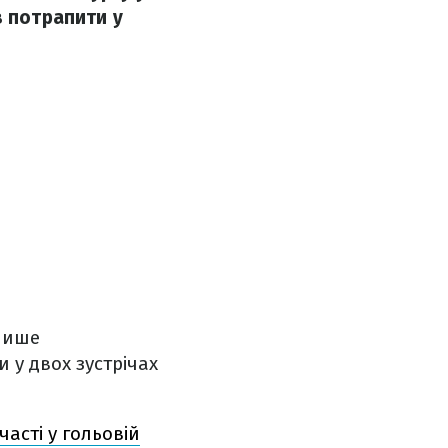
в потрапити у
лише
 у двох зустрічах
часті у гольовій