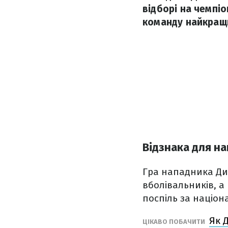
відборі на чемпі
команду найкращих
Відзнака для н
Гра нападника Ди
вболівальників, а 
поспіль за націон
Як 
ЦІКАВО ПОБАЧИТИ