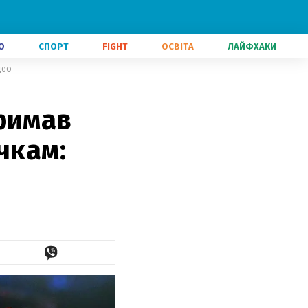
О
СПОРТ
FIGHT
ОСВІТА
ЛАЙФХАКИ
део
римав
чкам: