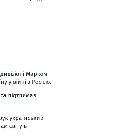
 дивізіоні Марком
 у війні з Росією.
са підтримав
рук український
м світу в