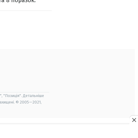
та 8 поразок.
", "Позиція". Детальніше
захищені. © 2005—2021,