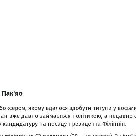
 Пак'яо
 боксером, якому вдалося здобути титули у восьм
еран вже давно займається політикою, а недавно 
ю кандидатуру на посаду президента Філіппін.