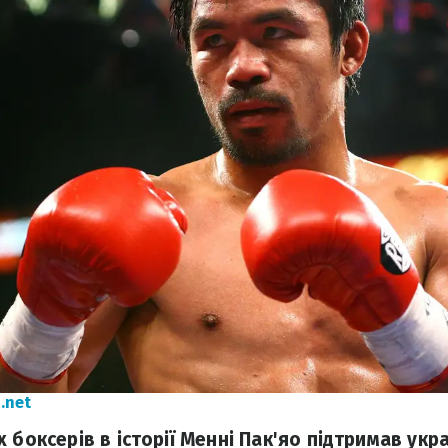
.net
 боксерів в історії Менні Пак'яо підтримав укр