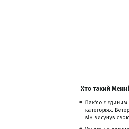
Хто такий Менні
Пак'яо є єдиним
категоріях. Вет
він висунув сво