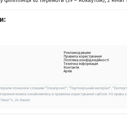
у філіппінця 62 перемоги (39 – нокаутом), 2 нічиї 
и:
Рекламодавцям
Правила користування
Політика конфіденційності
Технічна інформація
Контакти
Архів
теріали позначені словами "Спецпроєкт", "Партнерський матеріал", "Експерт
итування можна ознайомитись в правилах користування сайтом. Усі права 
Люкс"», 24 Канал.