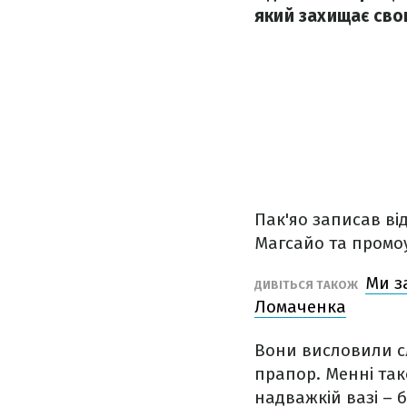
який захищає сво
Пак'яо записав ві
Магсайо та промоу
Ми з
ДИВІТЬСЯ ТАКОЖ
Ломаченка
Вони висловили сл
прапор. Менні так
надважкій вазі – 