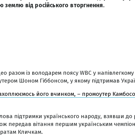
ю землю від російського вторгнення.
део разом із володарем поясу WBC у напівлегкому
тером Шоном Гіббонсом, у якому підтримав Україну
ахоплюємось його вчинком, – промоутер Камбосо
ова підтримки українського народу, взявши до 
ож передав вітання першим українським чемпіона
братам Кличкам.