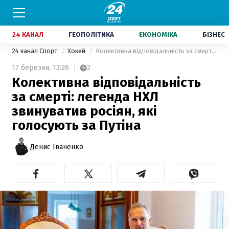
24 КАНАЛ
ГЕОПОЛІТИКА
ЕКОНОМІКА
БІЗНЕС
24 канал Спорт
Хокей
Колективна відповідальність за смерті: легенда НХЛ звинуватив росіян, які голосують за Путіна
17 березня,
13:26
2
Колективна відповідальність
за смерті: легенда НХЛ
звинуватив росіян, які
голосують за Путіна
Денис Іваненко