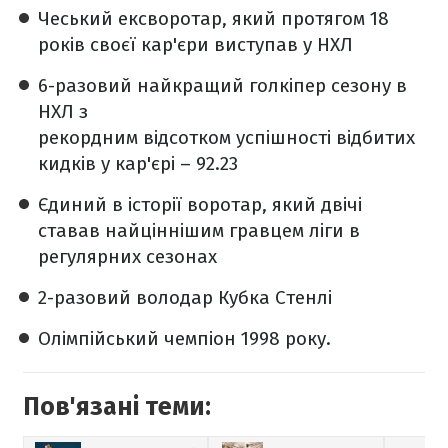
Чеський ексворотар, який протягом 18
років своєї кар'єри виступав у НХЛ
6-разовий найкращий голкіпер сезону в
НХЛ з
рекордним відсотком успішності відбитих
кидків у кар'єрі – 92.23
Єдиний в історії воротар, який двічі
ставав найціннішим гравцем ліги в
регулярних сезонах
2-разовий володар Кубка Стенлі
Олімпійський чемпіон 1998 року.
Пов'язані теми: