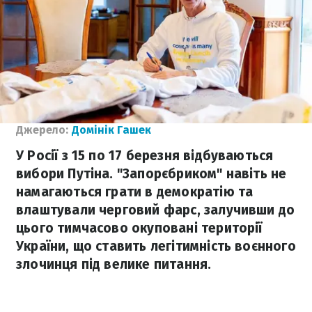
Джерело:
Домінік Гашек
У Росії з 15 по 17 березня відбуваються
вибори Путіна. "Запорєбриком" навіть не
намагаються грати в демократію та
влаштували черговий фарс, залучивши до
цього тимчасово окуповані території
України, що ставить легітимність воєнного
злочинця під велике питання.