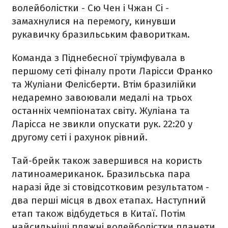
волейболістки - Сю Чен і Чжан Сі -
замахнулися на перемогу, кинувши
рукавичку бразильським фавориткам.
Команда з Піднебесної тріумфувала в
першому сеті фіналу проти Ларісси Франко
та Жуліани Фелісберти. Втім бразилійки
недаремно завоювали медалі на трьох
останніх чемпіонатах світу. Жуліана та
Ларісса не звикли опускати рук. 22:20 у
другому сеті і рахунок рівний.
Тай-брейк також завершився на користь
латиноамериканок. Бразильська пара
наразі йде зі стовідсотковим результатом -
два перші місця в двох етапах. Наступний
етап також відбудеться в Китаї. Потім
найсильніші пляжні волейболістки планети