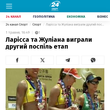
24 КАНАЛ
ГЕОПОЛІТИКА
ЕКОНОМІКА
БІЗНЕС
24 канал Спорт
Спорт
Ларісса та Жуліана виграли другий поспіль етап
1 травня,
16:49
1
Ларісса та Жуліана виграли
другий поспіль етап