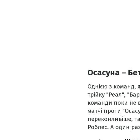
Осасуна – Бет
Однією з команд, 
трійку "Реал", "Бар
команди поки не ві
матчі проти "Осас
переконливіше, та
Роблес. А один ра