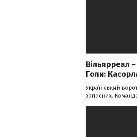
Вільярреал –
Голи:
Касорла,
Український ворот
запасних. Команда