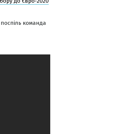
дбору до Євро-2020
ч поспіль команда