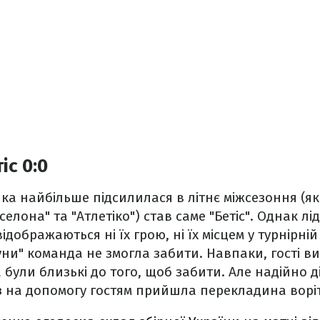
іс 0:0
яка найбільше підсилилася в літнє міжсезоння (я
селона" та "Атлетіко") став саме "Бетіс". Однак лід
дображаються ні їх грою, ні їх місцем у турнірній 
уни" команда не змогла забити. Навпаки, гості в
 були близькі до того, щоб забити. Але надійно д
з на допомогу гостям прийшла перекладина воріт