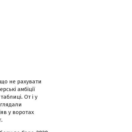
кщо не рахувати
ерські амбіції
таблиці. От і у
иглядали
іяв у воротах
.