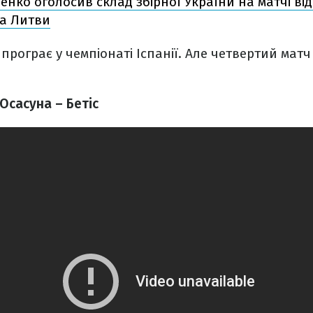
нко оголосив склад збірної України на матчі ві
та Литви
 програє у чемпіонаті Іспанії. Але четвертий мат
Осасуна – Бетіс