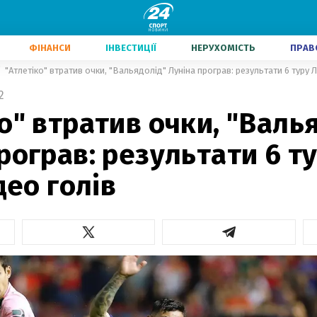
ФІНАНСИ
ІНВЕСТИЦІЇ
НЕРУХОМІСТЬ
ПРАВ
"Атлетіко" втратив очки, "Вальядолід" Луніна програв: результати 6 туру Ла
2
о" втратив очки, "Валь
рограв: результати 6 т
део голів