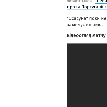
Шевче
ЧИТАЙТЕ ТАКОЖ:
проти Португалії 
"Осасуна" поки не
закінчує внічию.
Відеоогляд матчу 