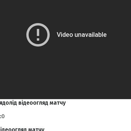
ядолід відеоогляд матчу
:0
відеоогляд матчу