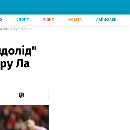
О
СПОРТ
FIGHT
ОСВІТА
ЛАЙФХАКИ
 Ліги й відео голів
ядолід"
уру Ла