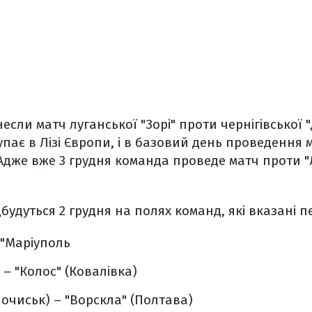
если матч луганської "Зорі" проти чернігівської 
упає в Лізі Європи, і в базовий день проведення м
 Адже вже 3 грудня команда проведе матч проти "
дбудуться 2 грудня на полях команд, які вказані 
– "Маріуполь
 – "Колос" (Ковалівка)
лочиськ) – "Ворскла" (Полтава)