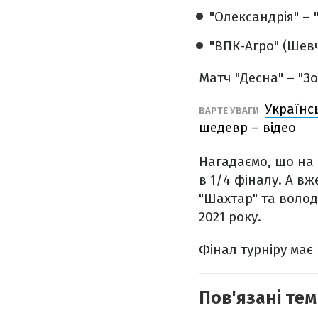
"Олександрія" –
"ВПК-Агро" (Шевч
Матч "Десна" – "Зо
Українсь
ВАРТЕ УВАГИ
шедевр – відео
Нагадаємо, що на ц
в 1/4 фіналу. А в
"Шахтар" та волод
2021 року.
Фінал турніру має 
Пов'язані тем