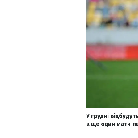
У грудні відбудуть
а ще один матч п