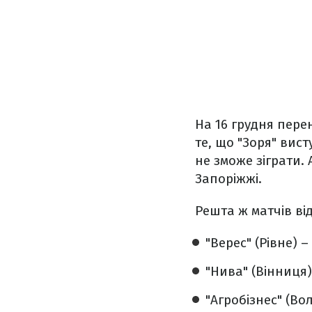
На 16 грудня перен
те, що "Зоря" вист
не зможе зіграти.
Запоріжжі.
Решта ж матчів ві
"Верес" (Рівне) 
"Нива" (Вінниця)
"Агробізнес" (Во