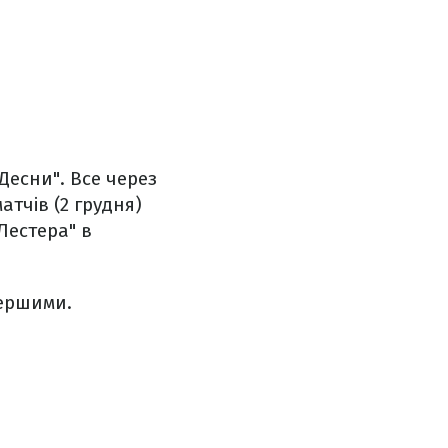
"Десни". Все через
атчів (2 грудня)
Лестера" в
першими.