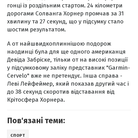
гонці із роздільним стартом. 24 кілометри
дорогами Солванга Хорнер промчав за 31
хвилину та 27 секунд, що у підсумку стало
шостим результатом.
А от найшвидкоплиннішою подорож
наодинці була для ще одного американця
Девіда Забріске, тільки от на високі позиції
у підсумковому заліку представник "Garmin-
Cervelo" вже не претендує. Інша справа -
Леві Лейфеймер, який показав другий час і
до 38 секунд скоротив відставання від
Крітосфера Хорнера.
Пов'язані теми:
СПОРТ