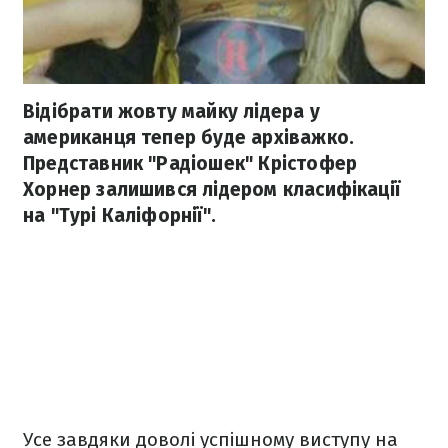
Відібрати жовту майку лідера у
американця тепер буде архіважко.
Представник "Радіошек" Крістофер
Хорнер залишився лідером класифікації
на "Турі Каліфорнії".
Усе завдяки доволі успішному виступу на