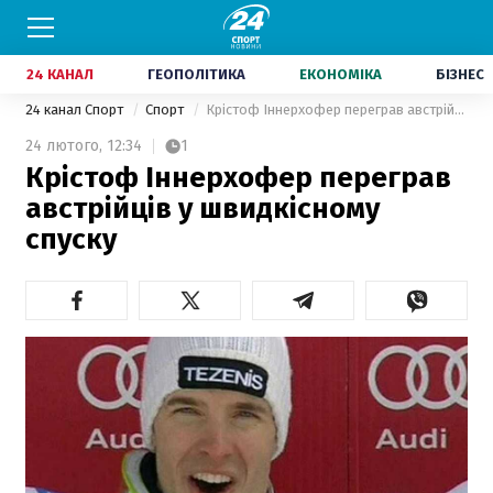
24 КАНАЛ
ГЕОПОЛІТИКА
ЕКОНОМІКА
БІЗНЕС
24 канал Спорт
Спорт
Крістоф Іннерхофер переграв австрійців у швидкісному спуску
24 лютого,
12:34
1
Крістоф Іннерхофер переграв
австрійців у швидкісному
спуску