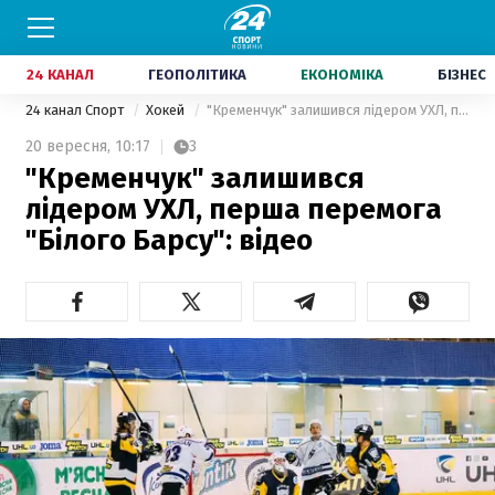
24 КАНАЛ
ГЕОПОЛІТИКА
ЕКОНОМІКА
БІЗНЕС
24 канал Спорт
Хокей
"Кременчук" залишився лідером УХЛ, перша перемога "Білого Барсу": відео
20 вересня,
10:17
3
"Кременчук" залишився
лідером УХЛ, перша перемога
"Білого Барсу": відео