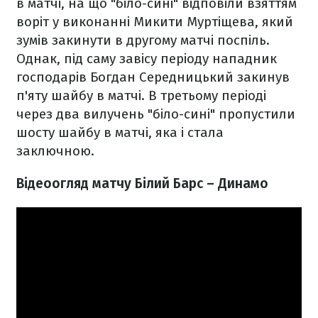
в матчі, на що "біло-сині" відповіли взяттям
воріт у виконанні Микити Муртіщева, який
зумів закинути в другому матчі поспіль.
Однак, під саму завісу періоду нападник
господарів Богдан Середницький закинув
п'яту шайбу в матчі. В третьому періоді
через два вилучень "біло-сині" пропустили
шосту шайбу в матчі, яка і стала
заключною.
Відеоогляд матчу Білий Барс – Динамо