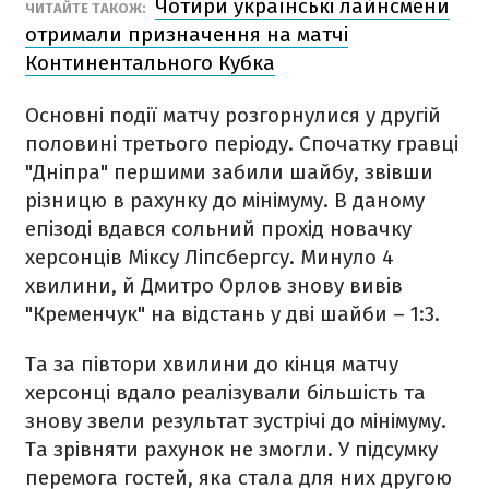
Чотири українські лайнсмени
ЧИТАЙТЕ ТАКОЖ:
отримали призначення на матчі
Континентального Кубка
Основні події матчу розгорнулися у другій
половині третього періоду. Спочатку гравці
"Дніпра" першими забили шайбу, звівши
різницю в рахунку до мінімуму. В даному
епізоді вдався сольний прохід новачку
херсонців Міксу Ліпсбергсу. Минуло 4
хвилини, й Дмитро Орлов знову вивів
"Кременчук" на відстань у дві шайби – 1:3.
Та за півтори хвилини до кінця матчу
херсонці вдало реалізували більшість та
знову звели результат зустрічі до мінімуму.
Та зрівняти рахунок не змогли. У підсумку
перемога гостей, яка стала для них другою