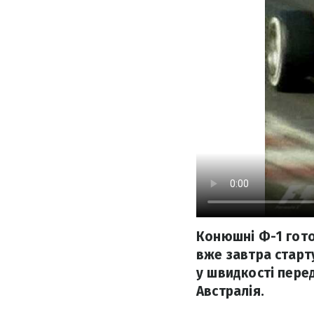
Конюшні Ф-1 гото
вже завтра старту
у швидкості пере
Австралія.