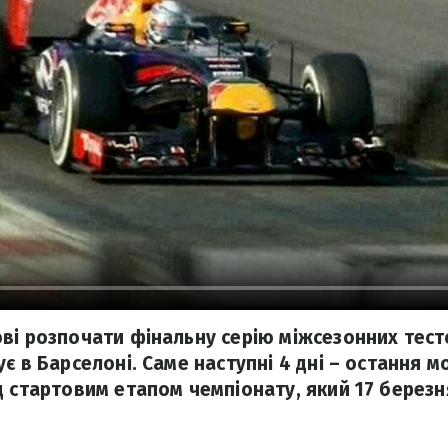
ві розпочати фінальну серію міжсезонних тесто
є в Барселоні. Саме наступні 4 дні – остання 
д стартовим етапом чемпіонату, який 17 берез