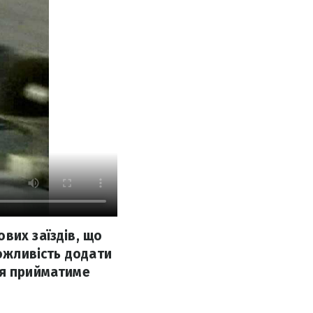
вих заїздів, що
можливість додати
ня прийматиме