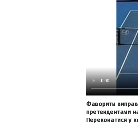
Фаворити виправд
претендентами на
Переконатися у ко