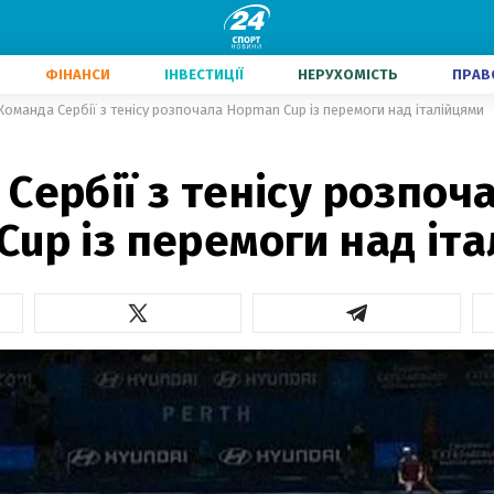
ФІНАНСИ
ІНВЕСТИЦІЇ
НЕРУХОМІСТЬ
ПРАВ
Команда Сербії з тенісу розпочала Hopman Cup із перемоги над італійцями
Сербії з тенісу розпоч
up із перемоги над іт