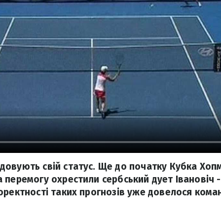
овують свій статус. Ще до початку Кубка Хоп
 перемогу охрестили сербський дует Івановіч -
ректності таких прогнозів уже довелося команд