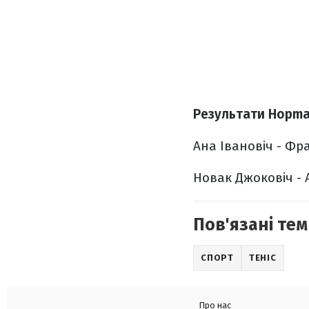
Результати Hopma
Ана Івановіч - Фра
Новак Джоковіч - А
Пов'язані тем
СПОРТ
ТЕНІС
Про нас