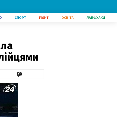
О
СПОРТ
FIGHT
ОСВІТА
ЛАЙФХАКИ
ала
алійцями