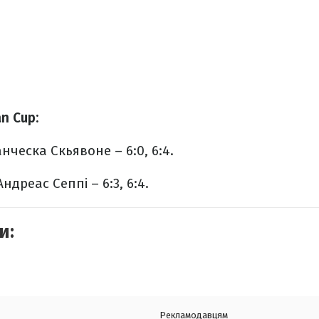
n Cup:
нческа Скьявоне – 6:0, 6:4.
ндреас Сеппі – 6:3, 6:4.
и:
Рекламодавцям