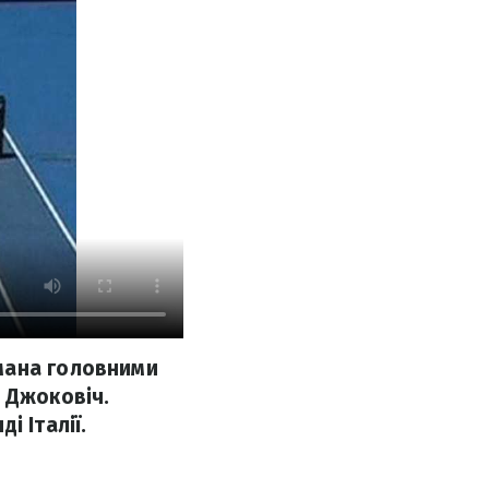
мана головними
 Джоковіч.
і Італії.