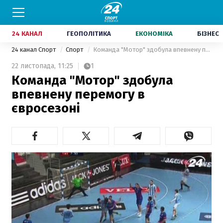
24 КАНАЛ
ГЕОПОЛІТИКА
ЕКОНОМІКА
БІЗНЕС
24 канал Спорт
Спорт
Команда "Мотор" здобула впевнену перемогу в євросезоні
22 листопада,
11:25
1
Команда "Мотор" здобула
впевнену перемогу в
євросезоні