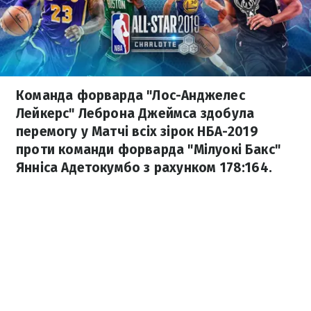
Команда форварда "Лос-Анджелес
Лейкерс" Леброна Джеймса здобула
перемогу у Матчі всіх зірок НБА-2019
проти команди форварда "Мілуокі Бакс"
Янніса Адетокумбо з рахунком 178:164.