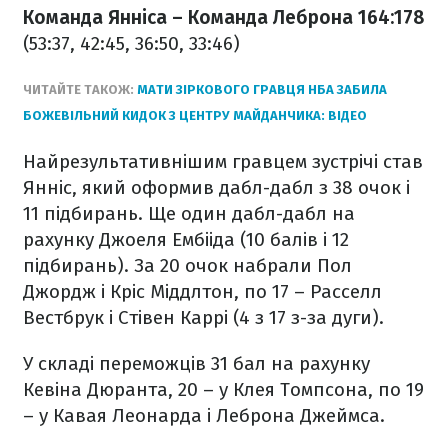
Команда Янніса – Команда Леброна 164:178
(53:37, 42:45, 36:50, 33:46)
ЧИТАЙТЕ ТАКОЖ:
МАТИ ЗІРКОВОГО ГРАВЦЯ НБА ЗАБИЛА
БОЖЕВІЛЬНИЙ КИДОК З ЦЕНТРУ МАЙДАНЧИКА: ВІДЕО
Найрезультативнішим гравцем зустрічі став
Янніс, який оформив дабл-дабл з 38 очок і
11 підбирань. Ще один дабл-дабл на
рахунку Джоеля Ембііда (10 балів і 12
підбирань). За 20 очок набрали Пол
Джордж і Кріс Міддлтон, по 17 – Расселл
Вестбрук і Стівен Каррі (4 з 17 з-за дуги).
У складі переможців 31 бал на рахунку
Кевіна Дюранта, 20 – у Клея Томпсона, по 19
– у Кавая Леонарда і Леброна Джеймса.