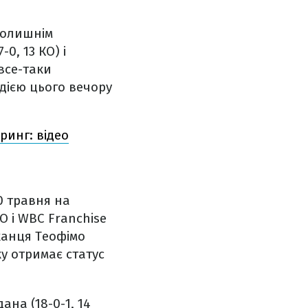
колишнім
, 13 КО) і
 все-таки
одією цього вечору
ринг: відео
0 травня на
O і WBC Franchise
канця Теофімо
ку отримає статус
на (18-0-1, 14