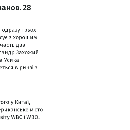
анов. 28
ю одразу трьох
ксує з хорошим
участь два
ександр Захожий
а Усика
ться в ринзі з
ого у Китаї,
ериканське місто
віту WBC і WBO.