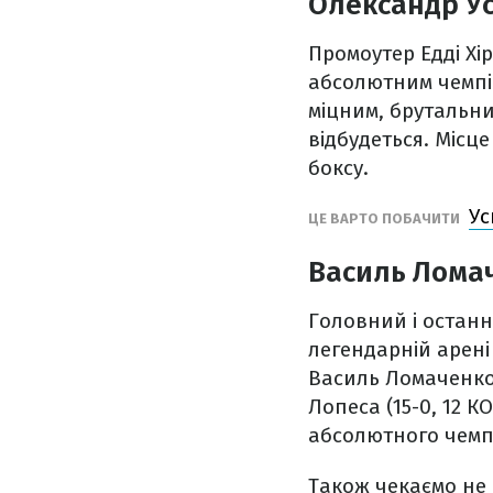
Олександр Ус
Промоутер Едді Хі
абсолютним чемпіо
міцним, брутальни
відбудеться. Місц
боксу.
Ус
ЦЕ ВАРТО ПОБАЧИТИ
Василь Ломач
Головний і останн
легендарній арені
Василь Ломаченко 
Лопеса (15-0, 12 
абсолютного чемпіо
Також чекаємо не 