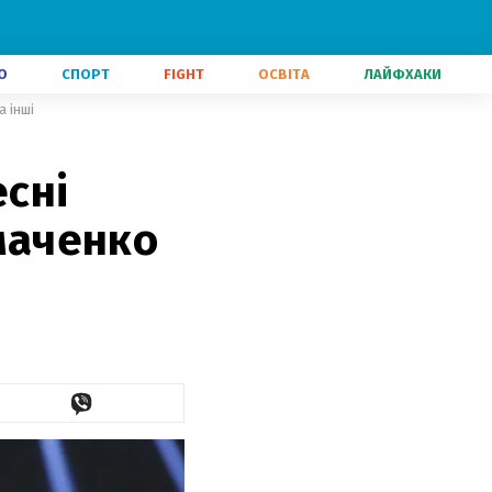
О
СПОРТ
FIGHT
ОСВІТА
ЛАЙФХАКИ
а інші
есні
омаченко