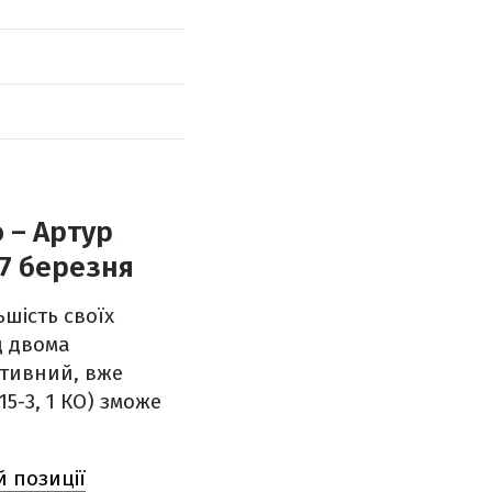
 – Артур
 7 березня
ьшість своїх
д двома
ктивний, вже
5-3, 1 КО) зможе
й позиції