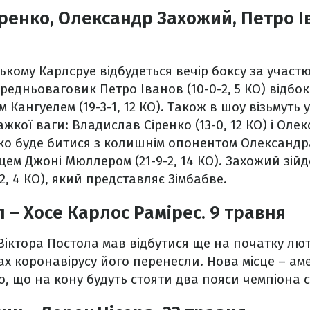
ренко, Олександр Захожий, Петро Ів
цькому Карлсруе відбудеться вечір боксу за участ
ередньоваговик Петро Іванов (10-0-2, 5 КО) відбо
Кангуелем (19-3-1, 12 КО). Також в шоу візьмуть 
жкої ваги: Владислав Сіренко (13-0, 12 КО) і Ол
ренко буде битися з колишнім опонентом Олександр
м Джоні Мюллером (21-9-2, 14 КО). Захожий зійде
2, 4 КО), який представляє Зімбабве.
 – Хосе Карлос Рамірес. 9 травня
Віктора Постола мав відбутися ще на початку лют
ах коронавірусу його перенесли. Нова місце – ам
, що на кону будуть стояти два пояси чемпіона с