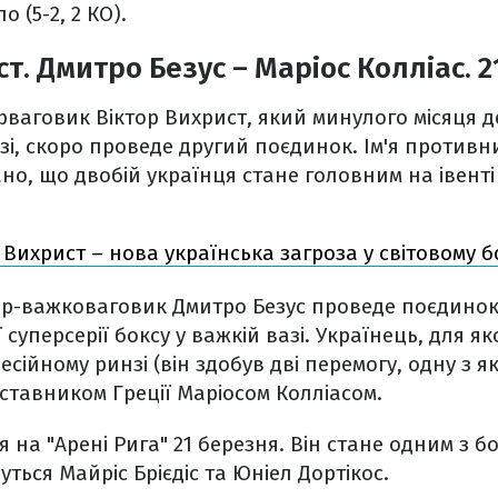
 (5-2, 2 КО).
т. Дмитро Безус – Маріос Колліас. 
ваговик Віктор Вихрист, який минулого місяця 
і, скоро проведе другий поєдинок. Ім'я противн
но, що двобій українця стане головним на івенті
 Вихрист – нова українська загроза у світовому б
ер-важковаговик Дмитро Безус проведе поєдинок
 суперсерії боксу у важкій вазі. Українець, для я
есійному ринзі (він здобув дві перемогу, одну з я
ставником Греції Маріосом Колліасом.
я на "Арені Рига" 21 березня. Він стане одним з 
уться Майріс Брієдіс та Юніел Дортікос.