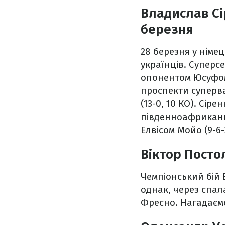
Владислав Сі
березня
28 березня у німе
українців. Суперс
опонентом Юсуфом 
проспекти суперва
(13-0, 10 КО). Сі
південноафриканце
Елвісом Мойо (9-6-
Віктор Постол
Чемпіонський бій 
однак, через спал
Фресно. Нагадаємо