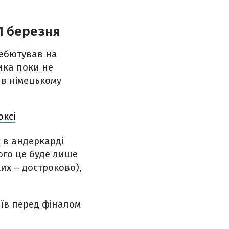
21 березня
дебютував на
ика поки не
 в німецькому
оксі
 в андеркарді
кого це буде лише
ких – достроково),
боїв перед фіналом