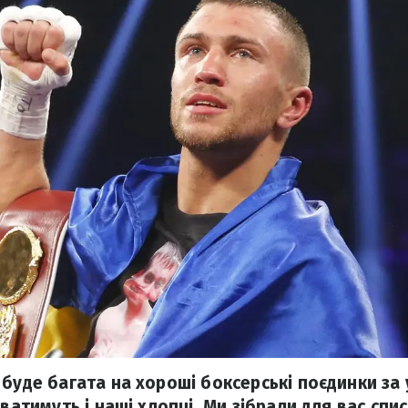
 буде багата на хороші боксерські поєдинки за
иватимуть і наші хлопці. Ми зібрали для вас спи