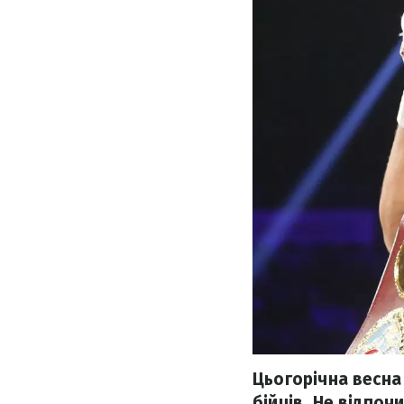
Цьогорічна весна
бійців. Не відпоч