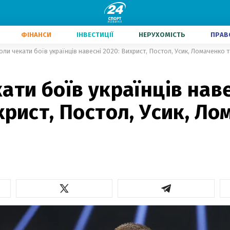
ФІНАНСИ
ІНВЕСТИЦІЇ
НЕРУХОМІСТЬ
ПРАВ
оли чекати боїв українців навесні 2020: Вихрист, Постол, Усик, Ломаченко т
ати боїв українців нав
христ, Постол, Усик, Л