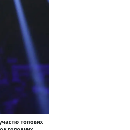
 участю топових
сок головних