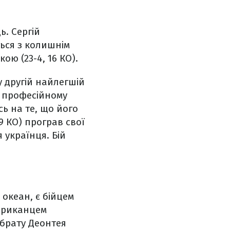
ь. Сергій
ться з колишнім
ою (23-4, 16 КО).
у другій найлегшій
а професійному
сь на те, що його
9 КО) програв свої
 українця. Бій
 океан, є бійцем
мериканцем
 брату Деонтея