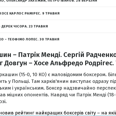
КО, ОЛЕКСАНДР ЗАХОЖИЙ, ПЕТРО ІВАНОВ. 28 БЕРЕЗНЯ
ХОСЕ КАРЛОС РАМІРЕС. 9 ТРАВНЯ
 ДЕРЕК ЧІСОРА. 23 ТРАВНЯ
О – ТЕОФІМО ЛОПЕС. 30 ТРАВНЯ
ин – Патрік Менді. Сергій Радченко
г Довгун – Хосе Альфредо Родрігес.
ркашин (15-0, 10 КО) є маловідомим боксером. Біл
ть у Польщі. Там харків'янин виступає одразу пі
ьким і українським. Боксер надзвичайно перспе
в міцних опонентів. Навряд чи Патрік Менді (18-1
зі.
новив рейтинг найкращих боксерів світу – на які