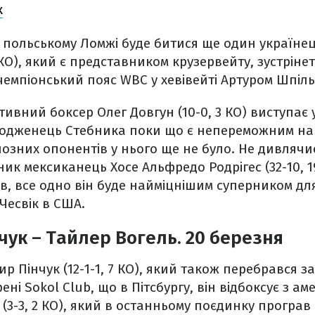
к
 польському Ломжі буде битися ще один українец
 КО), який є представником крузервейту, зустріне
емпіонський пояс WBC у хевівейті Артуром Шпільк
тивний боксер Олег Довгун (10-0, 3 КО) виступає 
. Уродженець Стебника поки що є непереможним н
рйозних опонентів у нього ще не було. Не дивлячи
ик мексиканець Хосе Альфредо Родрігес (32-10, 1
ів, все одно він буде найміцнішим суперником для
 Чесвік в США.
ук – Тайлер Вогель. 20 березня
 Пінчук (12-1-1, 7 КО), який також перебрався за
ені Sokol Club, що в Пітсбургу, він відбоксує з а
(3-3, 2 КО), який в останньому поєдинку програв