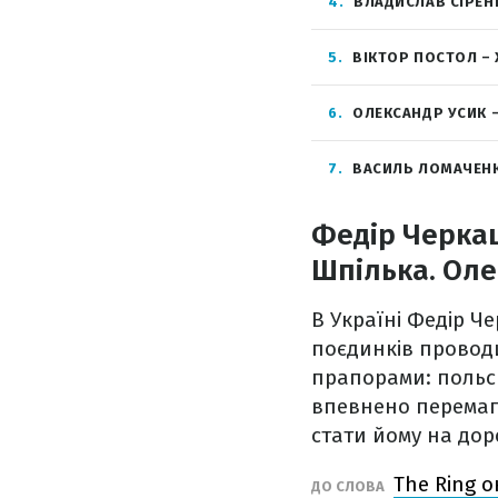
4
ВЛАДИСЛАВ СІРЕН
5
ВІКТОР ПОСТОЛ – 
6
ОЛЕКСАНДР УСИК –
7
ВАСИЛЬ ЛОМАЧЕНК
Федір Черкаш
Шпілька. Оле
В Україні Федір Че
поєдинків проводи
прапорами: польс
впевнено перемага
стати йому на доро
The Ring о
ДО СЛОВА