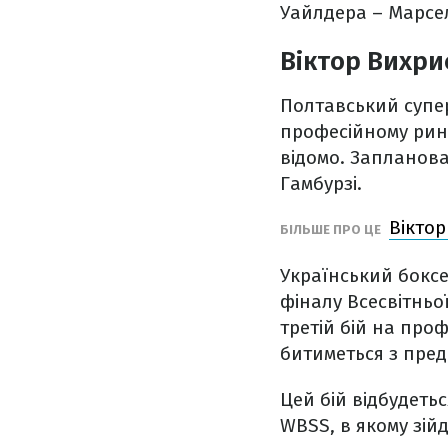
Уайлдера – Марсело
Віктор Вихрис
Полтавський супер
професійному ринз
відомо. Запланова
Гамбурзі.
Віктор
БІЛЬШЕ ПРО ЦЕ
Український бокс
фіналу Всесвітньої
третій бій на проф
битиметься з пред
Цей бій відбудетьс
WBSS, в якому зійд