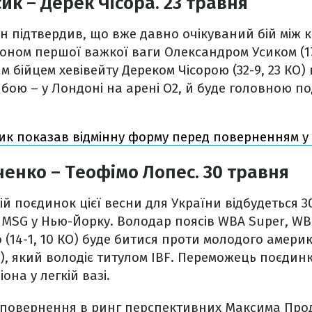
ик – Дерек Чісора. 23 травня
рн підтвердив, що вже давно очікуваний бій між 
ном першої важкої ваги Олександром Усиком (17-0
м бійцем хевівейту Дереком Чісорою (32-9, 23 КО)
е бою – у Лондоні на арені O2, й буде головною п
ик показав відмінну форму перед поверненням у 
енко – Теофімо Лопес. 30 травня
ій поєдинок цієї весни для України відбудеться 3
 MSG у Нью-Йорку. Володар поясів WBA Super, WB
(14-1, 10 КО) буде битися проти молодого амери
КО), який володіє титулом IBF. Переможець поєдин
на у легкій вазі.
повернення в ринг перспективних Максима Прода