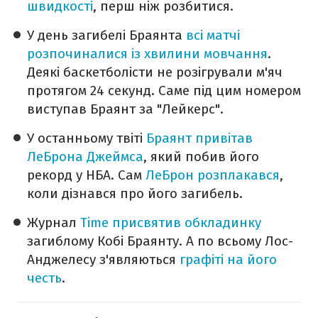
швидкості
, перш ніж розбитися.
У день загибелі Браянта
всі матчі
розпочиналися із хвилини мовчання
.
Деякі баскетболісти не розігрували м'яч
протягом 24 секунд. Саме під цим номером
виступав Браянт за "Лейкерс".
У останньому твіті
Браянт привітав
ЛеБрона Джеймса
, який побив його
рекорд у НБА. Сам
ЛеБрон розплакався
,
коли дізнався про його загибель.
Журнал
Time присвятив обкладинку
загиблому Кобі Браянту. А по всьому Лос-
Анджелесу з'являються
графіті на його
честь
.