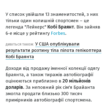
У список увійшли 13 знаменитостей, з них
тільки один колишній спортсмен – це
легенда "Лейкерс"
Кобі Браянт
. Він зайняв
6-е місце у рейтингу
Forbes
.
У США опублікували
ДИВІТЬСЯ ТАКОЖ
результати розтину тіла пілота гелікоптера
Кобі Браянта
Доходи від продажу іменної колекції одягу
Браянта, а також тиражів автобіографії
оцінюються приблизно в
20 мільйонів
доларів
. За неповний рік сім'я Брайанта
змогла продати близько 300 тисяч
примірників автобіографії спортсмена.