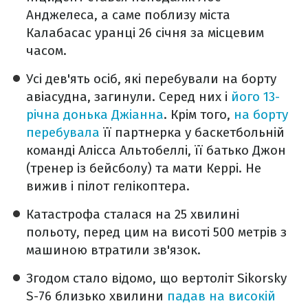
Анджелеса, а саме поблизу міста
Калабасас уранці 26 січня за місцевим
часом.
Усі дев'ять осіб, які перебували на борту
авіасудна, загинули. Серед них і
його 13-
річна донька Джіанна
. Крім того,
на борту
перебувала
її партнерка у баскетбольній
команді Алісса Альтобеллі, її батько Джон
(тренер із бейсболу) та мати Керрі. Не
вижив і пілот гелікоптера.
Катастрофа сталася на 25 хвилині
польоту, перед цим на висоті 500 метрів з
машиною втратили зв'язок.
Згодом стало відомо, що вертоліт Sikorsky
S-76 близько хвилини
падав на високій