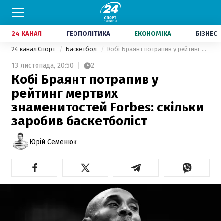
24 КАНАЛ
ГЕОПОЛІТИКА
ЕКОНОМІКА
БІЗНЕС
24 канал Спорт
Баскетбол
Кобі Браянт потрапив у рейтинг мертвих знаменитостей Forbes: скільки заробив баскетболіст
13 листопада,
20:50
2
Кобі Браянт потрапив у
рейтинг мертвих
знаменитостей Forbes: скільки
заробив баскетболіст
Юрій Семенюк