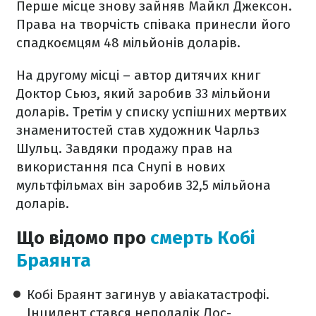
Перше місце знову зайняв Майкл Джексон.
Права на творчість співака принесли його
спадкоємцям 48 мільйонів доларів.
На другому місці – автор дитячих книг
Доктор Сьюз, який заробив 33 мільйони
доларів. Третім у списку успішних мертвих
знаменитостей став художник Чарльз
Шульц. Завдяки продажу прав на
використання пса Снупі в нових
мультфільмах він заробив 32,5 мільйона
доларів.
Що відомо про
смерть Кобі
Браянта
Кобі Браянт загинув у авіакатастрофі.
Інцидент стався неподалік Лос-