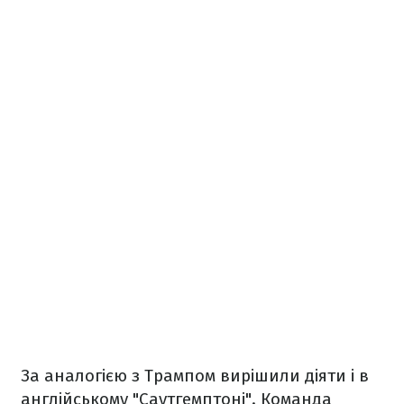
За аналогією з Трампом вирішили діяти і в
англійському "Саутгемптоні". Команда