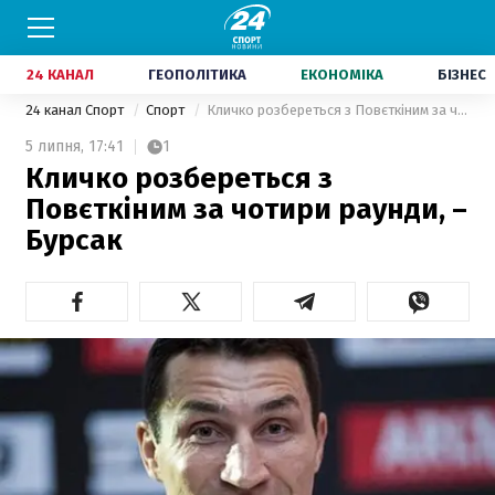
24 КАНАЛ
ГЕОПОЛІТИКА
ЕКОНОМІКА
БІЗНЕС
24 канал Спорт
Спорт
Кличко розбереться з Повєткіним за чотири раунди, – Бурсак
5 липня,
17:41
1
Кличко розбереться з
Повєткіним за чотири раунди, –
Бурсак