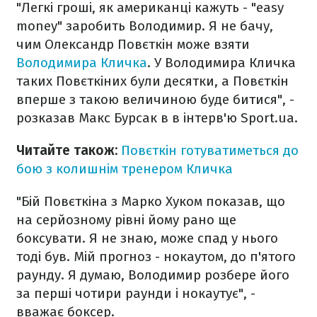
"Легкі гроші, як американці кажуть - "easy
money" заробить Володимир. Я не бачу,
чим Олександр Повєткін може взяти
Володимира Кличка
. У Володимира Кличка
таких Повєткіних були десятки, а Повєткін
вперше з такою величиною буде битися", -
розказав Макс Бурсак в в інтерв'ю Sport.ua.
Читайте також:
Повєткін готуватиметься до
бою з колишнім тренером Кличка
"Бій Повєткіна з Марко Хуком показав, що
на серйозному рівні йому рано ще
боксувати. Я не знаю, може спад у нього
тоді був. Мій прогноз - нокаутом, до п'ятого
раунду. Я думаю, Володимир розбере його
за перші чотири раунди і нокаутує", -
вважає боксер.