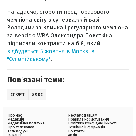
Нагадаємо, сторони неодноразового
чемпіона світу в суперважкій вазі
Володимира Кличка і регулярного чемпіона
за версією WBA Олександра Повєткіна
підписали контракти на бій, який
відбудеться 5 жовтня в Москві в
"Олімпійському"
.
Пов'язані теми:
СПОРТ
БОКС
Про нас
Рекламодавцям
Редакція
Правила користування
Редакційна політика
Політика конфіденційності
Про телеканал
Технічна інформація
Телеведучі
Контакти
Вакансії
Архів