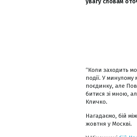
увагу словам ото
“Коли заходить мо
події. У минулому
поєдинку, але Повє
битися зі мною, а
Кличко.
Нагадаємо, бій мі
жовтня у Москві.