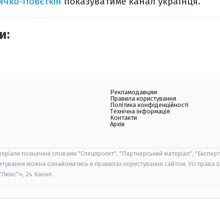
ичко-Повєткін
показуватиме канал українця.
и:
Рекламодавцям
Правила користування
Політика конфіденційності
Технічна інформація
Контакти
Архів
теріали позначені словами "Спецпроєкт", "Партнерський матеріал", "Експерт
итування можна ознайомитись в правилах користування сайтом. Усі права 
Люкс"», 24 Канал.