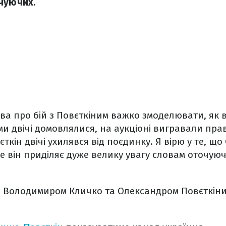
чуючих.
ва про бій з Повєткіним важко змоделювати, як 
 ми двічі домовлялися, на аукціоні вигравали пр
ткін двічі ухилявся від поєдинку. Я вірю у те, щ
ле він приділяє дуже велику увагу словам оточуюч
ж Володимиром Кличко та Олександром Повєткіни