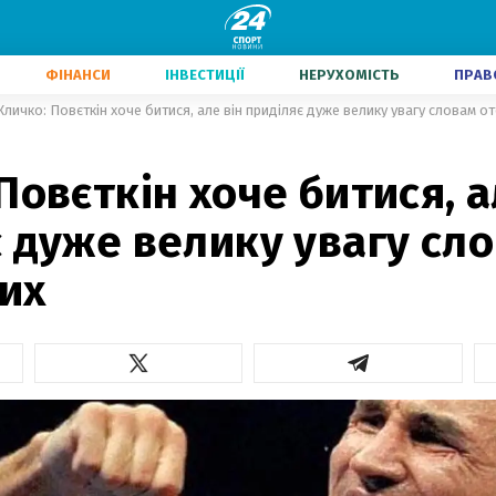
ФІНАНСИ
ІНВЕСТИЦІЇ
НЕРУХОМІСТЬ
ПРАВ
Кличко: Повєткін хоче битися, але він приділяє дуже велику увагу словам 
Повєткін хоче битися, а
 дуже велику увагу сл
их