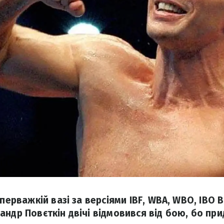
уперважкій вазі за версіями IBF, WBA, WBО, IBO
ндр Повєткін двічі відмовився від бою, бо при