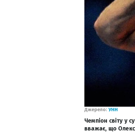
Джерело:
УНН
Чемпіон світу у с
вважає, що Олекса