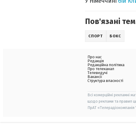
У Німеччині
бій Кл
Пов'язані тем
СПОРТ
БОКС
Про нас
Редакція
Редакційна політика
Про телеканал
Телеведучі
Вакансії
Структура власності
Всі комерційні рекламні ма
щодо реклами та правил ц
ПрАТ «Телерадіокомпанія "