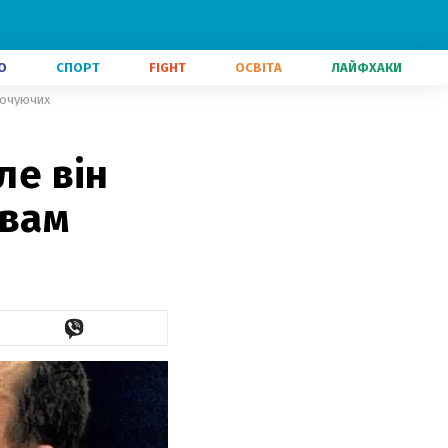
О
СПОРТ
FIGHT
ОСВІТА
ЛАЙФХАКИ
оточуючих
ле він
овам