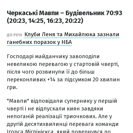
Черкаські Мавпи – Будівельник 70:93
(20:23, 14:25, 16:23, 20:22)
Клуби Леня та Михайлюка зазнали
ДО РЕЧІ
ганебних поразок у НБА
Господарі майданчику заволоділи
невеликою перевагою у стартовій чверті,
після чого розвинули її до більш
переконливих +14 за підсумком 20 хвилин
гри.
"Мавпи" відповідали супернику у першій
чверті і не відпускали киян завдяки
непоганій реалізації триочкових. Але у
другій десятихвилинці перевага команди
Ігорса Міглінієкса, який повернувся до