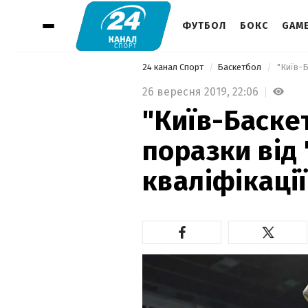
ФУТБОЛ
БОКС
GAM
24 канал Спорт
Баскетбол
26 вересня 2019,
22:06
"Київ-Баске
поразки від 
кваліфікації