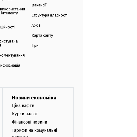
Вакансії
 використання
 інтелекту
Структура власності
Архів
ційності
Карта сайту
ристувача
и
Ігри
коментування
 інформація
Новини економіки
Ціна нафти
Курси валют
Фінансові новини
Тарифи на комунальні