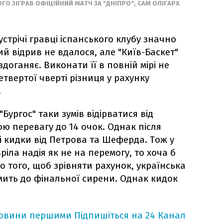
О ЗІГРАВ ОФІЦІЙНИЙ МАТЧ ЗА "ДНІПРО", САМ ОЛІГАРХ
устрічі гравці іспанського клубу значно
ий відрив не вдалося, але "Київ-Баскет"
аздоганяє. Виконати її в повній мірі не
етвертої чверті різниця у рахунку
.
"Бургос" таки зумів відірватися від
ю перевагу до 14 очок. Однак після
 кидки від Петрова та Шеферда. Тож у
ріла надія як не на перемогу, то хоча б
до того, щоб зрівняти рахунок, українська
мить до фінальної сирени. Однак кидок
новини першими
Підпишіться на 24 Канал