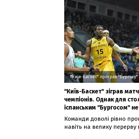
"Київ-Баскет" програв "Бургосу"
"Київ-Баскет" зіграв мат
чемпіонів. Однак для ст
іспанським "Бургосом" н
Команди доволі рівно про
навіть на велику перерву 