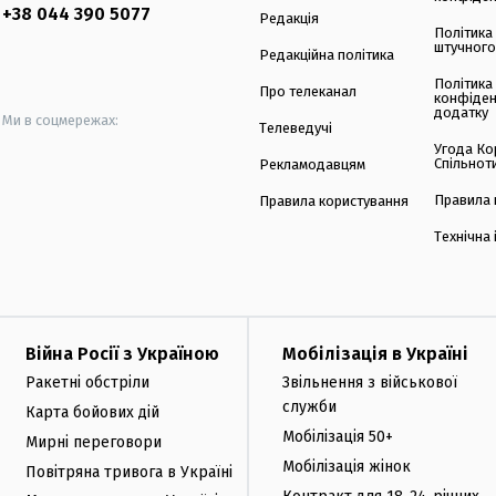
+38 044 390 5077
Редакція
Політика
штучного
Редакційна політика
Політика
Про телеканал
конфіден
додатку
Ми в соцмережах:
Телеведучі
Угода Ко
Спільнот
Рекламодавцям
Правила 
Правила користування
Технічна
Війна Росії з Україною
Мобілізація в Україні
Ракетні обстріли
Звільнення з військової
служби
Карта бойових дій
Мобілізація 50+
Мирні переговори
Мобілізація жінок
Повітряна тривога в Україні