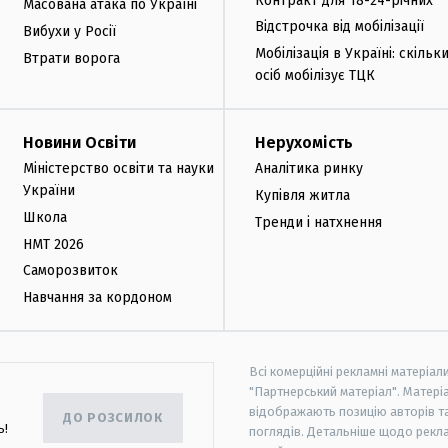
Контракт для 18-24-річних
Масована атака по Україні
Відстрочка від мобілізації
Вибухи у Росії
Мобілізація в Україні: скільк
Втрати ворога
осіб мобілізує ТЦК
Новини Освіти
Нерухомість
Міністерство освіти та науки
Аналітика ринку
України
Купівля житла
Школа
Тренди і натхнення
НМТ 2026
Саморозвиток
Навчання за кордоном
Всі комерційні рекламні матеріал
"Партнерський матеріал". Матеріа
відображають позицію авторів та 
ДО РОЗСИЛОК
ь!
поглядів. Детальніше щодо рекл