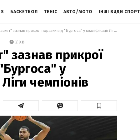
ES
БАСКЕТБОЛ
ТЕНІС
АВТО/МОТО
ІНШІ ВИДИ СПОР
 "Київ-Баскет" зазнав прикрої поразки від "Бургоса" у кваліфікації Ліги чемпіонів 
2 хв
т" зазнав прикрої
"Бургоса" у
 Ліги чемпіонів