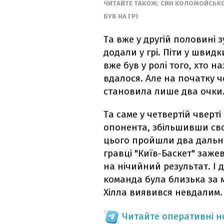
ЧИТАЙТЕ ТАКОЖ: СИН КОЛОМОЙСЬКОГ
БУВ НА ГРІ
Та вже у другій половині з
додали у грі. Піти у швидк
вже був у ролі того, хто н
вдалося. Але на початку ч
становила лише два очки
Та саме у четвертій чверті 
опонента, збільшивши сво
цього пройшли два дальні
гравці "Київ-Баскет" зажев
на нічийний результат. І 
команда була близька за 
Хілла виявився невдалим.
Читайте оперативні 