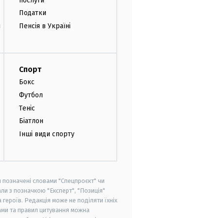
послуги
Податки
и
Пенсія в Україні
Спорт
Бокс
Футбол
Теніс
Біатлон
Інші види спорту
и позначені словами "Спецпроєкт" чи
ли з позначкою "Експерт", "Позиція"
героїв. Редакція може не поділяти їхніх
ами та правил цитування можна