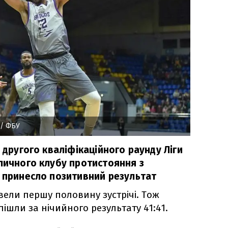
/ ФБУ
ч другого кваліфікаційного раунду Ліги
оличного клубу протистояння з
е принесло позитивний результат
вели першу половину зустрічі. Тож
пішли за нічийного результату 41:41.