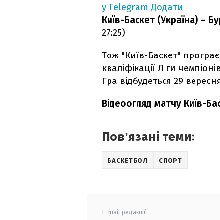
у Telegram
Додати
Київ-Баскет (Україна) – Бур
27:25)
Тож "Київ-Баскет" програє
кваліфікації Ліги чемпіоні
Гра відбудеться 29 вересня
Відеоогляд матчу Київ-Ба
Повʼязані теми:
БАСКЕТБОЛ
СПОРТ
E-mail редакції