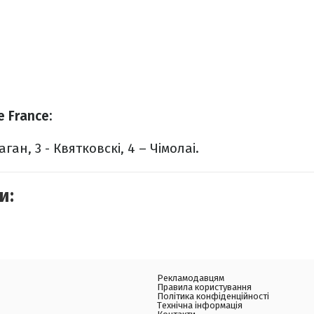
 France:
аган, 3 - Квятковскі, 4 – Чімолаі.
и:
Рекламодавцям
Правила користування
Політика конфіденційності
Технічна інформація