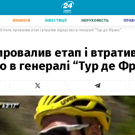
ФІНАНСИ
ІНВЕСТИЦІЇ
НЕРУХОМІСТЬ
ПРАВ
Кіттель провалив етап і втратив лідерство в генералі “Тур де Франс”
провалив етап і втрати
о в генералі “Тур де Ф