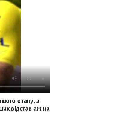
ршого етапу, з
щик відстав аж на