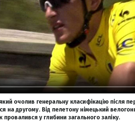
,який очолив генеральну класифікацію після пе
ся на другому. Від пелетону німецький велогон
ак провалився у глибини загального заліку.