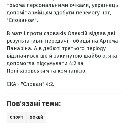
трьома персональними очками, українець
допоміг армійцям здобути перемогу над
"Слованом".
В матчі проти словаків Олексій віддав дві
результативні передачі - обидві на Артема
Панаріна. А в дебюті третього періоду
відзначився ще й закинутою шайбою, яка
допомогла підсумувати 4:2 за
Понікаровським та компанією.
СКА - "Слован" 4:2.
Пов'язані теми:
СПОРТ
ХОКЕЙ