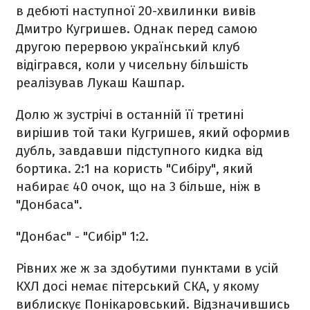
в дебюті наступної 20-хвилинки вивів
Дмитро Кугришев. Однак перед самою
другою перервою український клуб
відігрався, коли у чисельну більшість
реалізував Лукаш Кашпар.
Долю ж зустрічі в останній її третині
вирішив той таки Кугришев, який оформив
дубль, завдавши підступного кидка від
бортика. 2:1 на користь "Сибіру", який
набирає 40 очок, що на 3 більше, ніж в
"Донбаса".
"Донбас" - "Сибір" 1:2.
Рівних же ж за здобутими пунктами в усій
КХЛ досі немає пітерський СКА, у якому
виблискує Понікаровський. Відзначившись