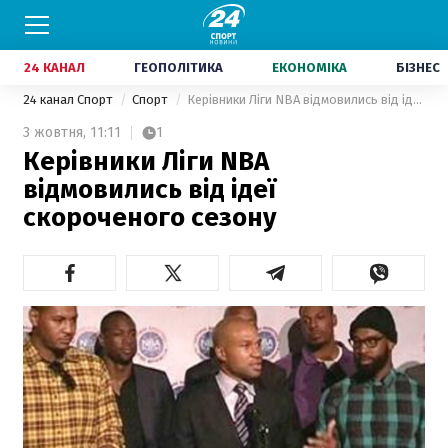
24 КАНАЛ
ГЕОПОЛІТИКА
ЕКОНОМІКА
БІЗНЕС
24 канал Спорт
Спорт
Керівники Ліги NBA відмовились від ідеї скороченого сезону
3 жовтня,
11:11
1
Керівники Ліги NBA
відмовились від ідеї
скороченого сезону