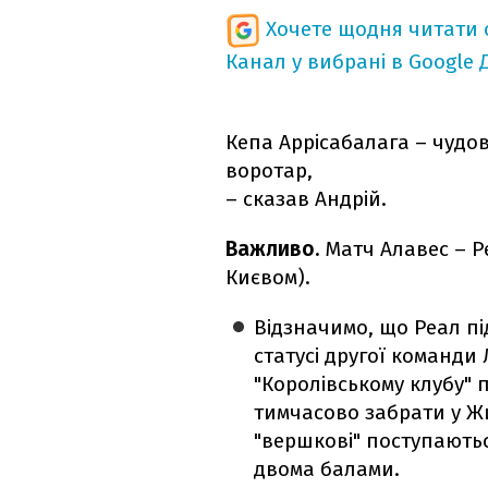
Хочете щодня читати 
Канал у вибрані в Google
Кепа Аррісабалага – чудо
воротар,
– сказав Андрій.
Важливо.
Матч Алавес – Ре
Києвом).
Відзначимо, що Реал п
статусі другої команди 
"Королівському клубу" 
тимчасово забрати у Ж
"вершкові" поступають
двома балами.