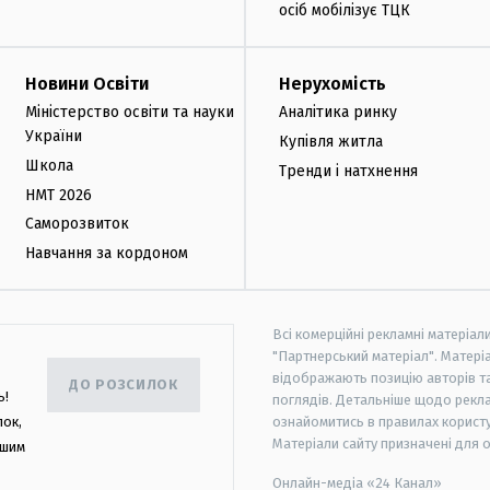
осіб мобілізує ТЦК
Новини Освіти
Нерухомість
Міністерство освіти та науки
Аналітика ринку
України
Купівля житла
Школа
Тренди і натхнення
НМТ 2026
Саморозвиток
Навчання за кордоном
Всі комерційні рекламні матеріал
"Партнерський матеріал". Матеріа
відображають позицію авторів та 
ДО РОЗСИЛОК
ь!
поглядів. Детальніше щодо рекл
лок,
ознайомитись в правилах користу
Матеріали сайту призначені для 
ашим
Онлайн-медіа «24 Канал»