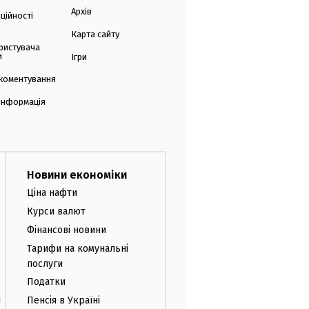
Архів
ційності
Карта сайту
ристувача
и
Ігри
коментування
 інформація
Новини економіки
Ціна нафти
Курси валют
Фінансові новини
Тарифи на комунальні
послуги
Податки
и
Пенсія в Україні