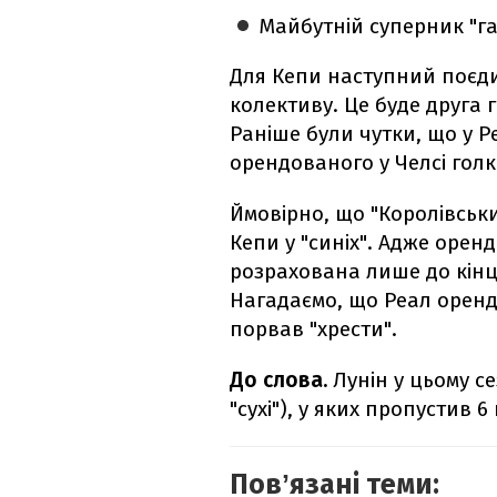
Майбутній суперник "гал
Для Кепи наступний поєди
колективу. Це буде друга 
Раніше були чутки, що у Р
орендованого у Челсі голк
Ймовірно, що "Королівськ
Кепи у "синіх". Адже орен
розрахована лише до кінц
Нагадаємо, що Реал оренду
порвав "хрести".
До слова.
Лунін у цьому се
"сухі"), у яких пропустив 6 
Повʼязані теми: