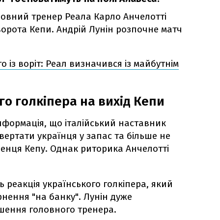
овний тренер Реала Карло Анчелотті
ворота Кепи. Андрій Лунін розпочне матч
о із воріт: Реал визначився із майбутнім
го голкіпера на вихід Кепи
інформація, що італійський наставник
ертати українця у запас та більше не
енця Кепу. Однак риторика Анчелотті
сь реакція українського голкіпера, який
нення "на банку". Лунін дуже
ішення головного тренера.