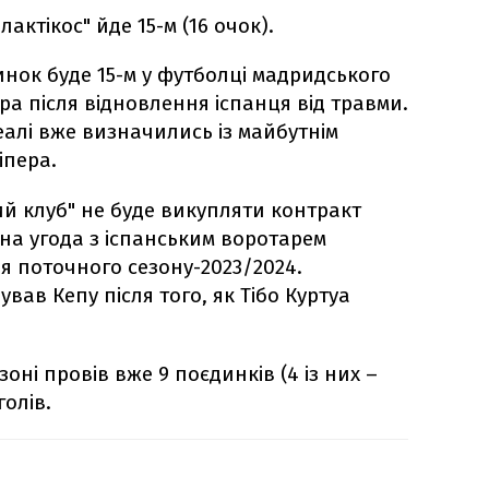
актікос" йде 15-м (16 очок).
нок буде 15-м у футболці мадридського
гра після відновлення іспанця від травми.
еалі вже визначились із майбутнім
іпера.
ий клуб" не буде викупляти контракт
дна угода з іспанським воротарем
я поточного сезону-2023/2024.
вав Кепу після того, як Тібо Куртуа
зоні провів вже 9 поєдинків (4 із них –
голів.