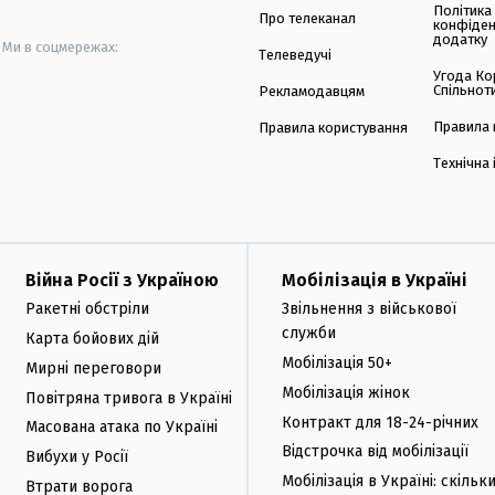
Політика
Про телеканал
конфіден
додатку
Ми в соцмережах:
Телеведучі
Угода Ко
Спільнот
Рекламодавцям
Правила 
Правила користування
Технічна
Війна Росії з Україною
Мобілізація в Україні
Ракетні обстріли
Звільнення з військової
служби
Карта бойових дій
Мобілізація 50+
Мирні переговори
Мобілізація жінок
Повітряна тривога в Україні
Контракт для 18-24-річних
Масована атака по Україні
Відстрочка від мобілізації
Вибухи у Росії
Мобілізація в Україні: скільк
Втрати ворога