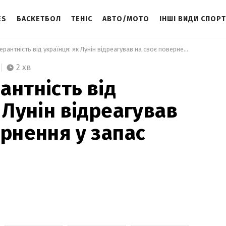
ES
БАСКЕТБОЛ
ТЕНІС
АВТО/МОТО
ІНШІ ВИДИ СПОР
 Повна толерантність від українця: як Лунін відреагував на своє повернення у запас Реала 
2 хв
антність від
 Лунін відреагував
ернення у запас