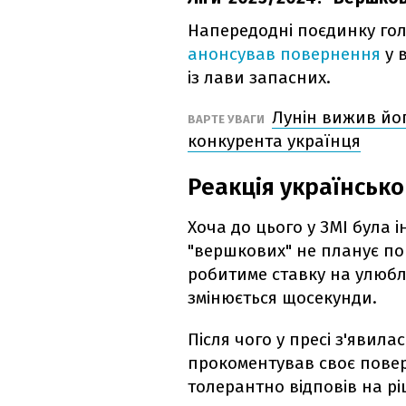
Напередодні поєдинку гол
анонсував повернення
у 
із лави запасних.
Лунін вижив йог
ВАРТЕ УВАГИ
конкурента українця
Реакція українсько
Хоча до цього у ЗМІ була 
"вершкових" не планує пов
робитиме ставку на улюбл
змінюється щосекунди.
Після чого у пресі з'явила
прокоментував своє повер
толерантно відповів на р