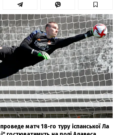
 проведе матч 18-го туру іспанської Ла
і" гостюватимуть на полі Алавеса.