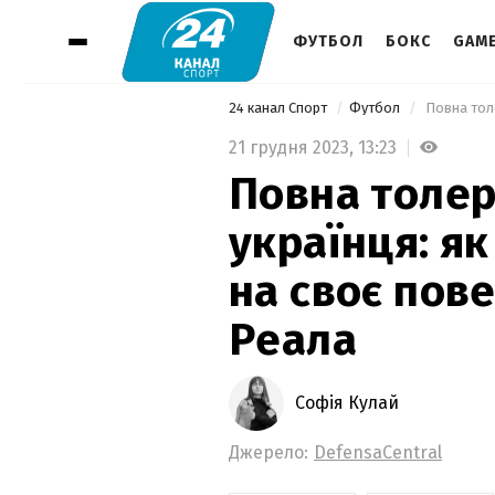
ФУТБОЛ
БОКС
GAM
24 канал Спорт
Футбол
21 грудня 2023,
13:23
Повна толер
українця: як
на своє пов
Реала
Софія Кулай
Джерело:
DefensaCentral