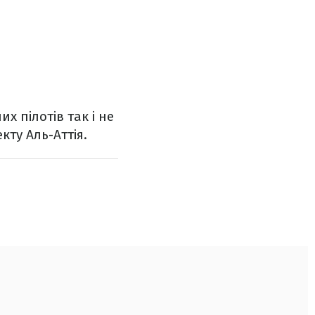
х пілотів так і не
кту Аль-Аттія.