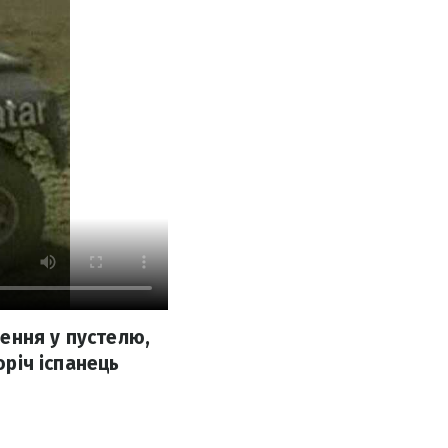
ення у пустелю,
оріч іспанець