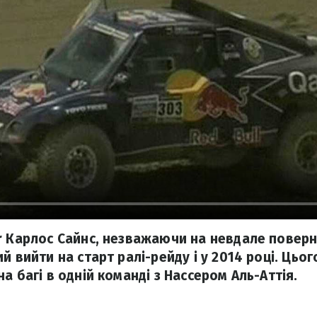
r Карлос Сайнс, незважаючи на невдале поверн
й вийти на старт ралі-рейду і у 2014 році. Цьог
а багі в одній команді з Нассером Аль-Аттія.