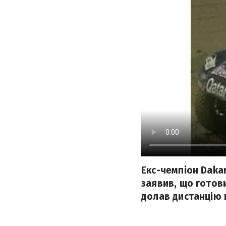
Екс-чемпіон Daka
заявив, що готови
долав дистанцію н