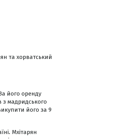
рян та хорватський
За його оренду
в з мадридського
 викупити його за 9
їні. Мхітарян