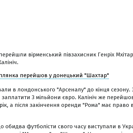
 перейшли вірменський півзахисник Генріх Мхіта
алініч.
плянка перейшов у донецький "Шахтар"
али в лондонського "Арсеналу" до кінця сезону. 
 заплатити 3 мільйони євро. Калініч же перейшо
 рік, а після закінчення оренди "Рома" має право
о обидва футболісти свого часу виступали в Укра