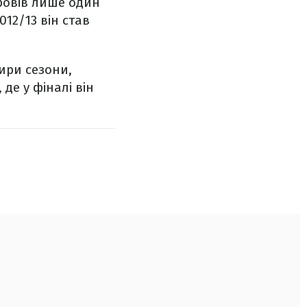
провів лише один
2012/13 він став
тири сезони,
де у фіналі він