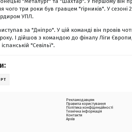
донецькі "Металург" та "Шахтар". У першому він 
ля чого три роки був гравцем "гірників".
У сезоні 
рдиром УПЛ.
виступав за "Дніпро". У цій команді він провів чо
оку. І дійшов з командою до фіналу Ліги Європи, 
 іспанській "Севільї".
и:
ОРТ
Рекламодавцям
Правила користування
Політика конфіденційності
Технічна інформація
Контакти
Архів