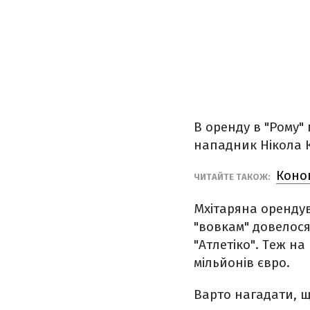
В оренду в "Рому"
нападник Нікола К
Коно
ЧИТАЙТЕ ТАКОЖ:
Мхітаряна орендув
"вовкам" довелося
"Атлетіко". Теж на
мільйонів євро.
Варто нагадати, щ