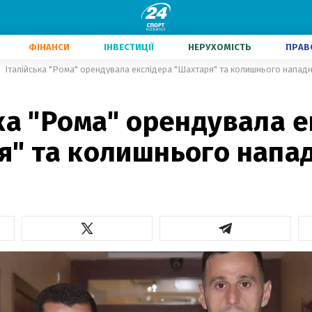
ФІНАНСИ
ІНВЕСТИЦІЇ
НЕРУХОМІСТЬ
ПРАВ
Італійська "Рома" орендувала екслідера "Шахтаря" та колишнього нападн
ка "Рома" орендувала е
я" та колишнього напа