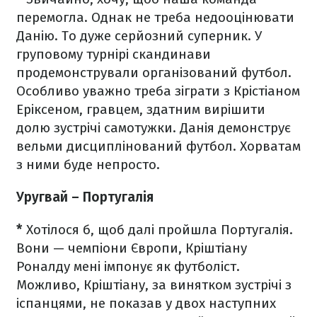
перемогла. Однак не треба недооцінювати
Данію. То дуже серйозний суперник. У
груповому турнірі скандинави
продемонстрували організований футбол.
Особливо уважно треба зіграти з Крістіаном
Еріксеном, гравцем, здатним вирішити
долю зустрічі самотужки. Данія демонструє
вельми дисциплінований футбол. Хорватам
з ними буде непросто.
Уругвай
–
Португалія
*
Хотілося б, щоб далі пройшла Португалія.
Вони — чемпіони Європи, Кріштіану
Роналду мені імпонує як футболіст.
Можливо, Кріштіану, за винятком зустрічі з
іспанцями, не показав у двох наступних