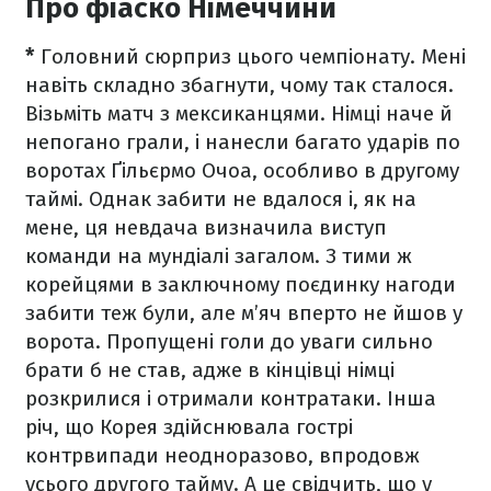
Про фіаско Німеччини
*
Головний сюрприз цього чемпіонату. Мені
навіть складно збагнути, чому так сталося.
Візьміть матч з мексиканцями. Німці наче й
непогано грали, і нанесли багато ударів по
воротах Ґільєрмо Очоа, особливо в другому
таймі. Однак забити не вдалося і, як на
мене, ця невдача визначила виступ
команди на мундіалі загалом. З тими ж
корейцями в заключному поєдинку нагоди
забити теж були, але м’яч вперто не йшов у
ворота. Пропущені голи до уваги сильно
брати б не став, адже в кінцівці німці
розкрилися і отримали контратаки. Інша
річ, що Корея здійснювала гострі
контрвипади неодноразово, впродовж
усього другого тайму. А це свідчить, що у