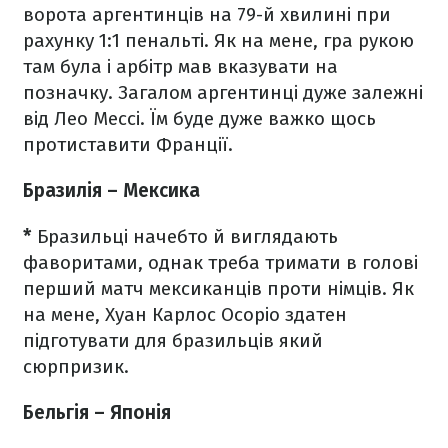
ворота аргентинців на 79-й хвилині при
рахунку 1:1 пенальті. Як на мене, гра рукою
там була і арбітр мав вказувати на
позначку. Загалом аргентинці дуже залежні
від Лео Мессі. Їм буде дуже важко щось
протиставити Франції.
Бразилія
–
Мексика
*
Бразильці начебто й виглядають
фаворитами, однак треба тримати в голові
перший матч мексиканців проти німців. Як
на мене, Хуан Карлос Осоріо здатен
підготувати для бразильців який
сюрпризик.
Бельгія
–
Японія