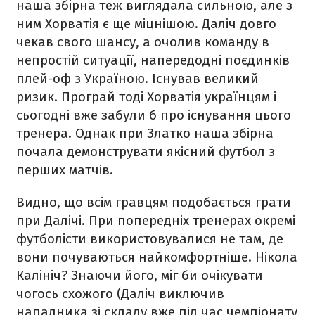
наша збірна теж виглядала сильною, але з
ним Хорватія є ще міцнішою. Даліч довго
чекав свого шансу, а очолив команду в
непростій ситуації, напередодні поєдинків
плей-оф з Україною. Існував великий
ризик. Програй тоді Хорватія українцям і
сьогодні вже забули б про існування цього
тренера. Однак при Златко наша збірна
почала демонструвати якісний футбол з
перших матчів.
Видно, що всім гравцям подобається грати
при Далічі. При попередніх тренерах окремі
футболісти використовувалися не там, де
вони почуваються найкомфортніше. Нікола
Калініч? Знаючи його, міг би очікувати
чогось схожого (Даліч виключив
нападника зі складу вже під час чемпіонату