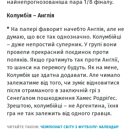
найнепрогнозованіша пара 1/8 фіналу.
Колумбія
–
Англія
*
На папері фаворит начебто Англія, але не
думаю, що все так однозначно. Колумбійці
–
дуже непростий суперник. У групі вони
провели прекрасний поєдинок проти
поляків. Якщо гратимуть так проти Англії,
то шанси на перемогу будуть. Як на мене,
Колумбія ще здатна додавати. Але чимало
залежатиме від того, чи зуміє відновитися
після отриманого в заключній грі з
Сенеґалом пошкодження Хамес Родріґес.
Зрештою, колумбійці
–
не Аргентина, їхня
гра не так залежить від одного гравця.
ЧИТАЙТЕ ТАКОЖ:
ЧЕМПІОНАТ СВІТУ З ФУТБОЛУ: КАЛЕНДАР