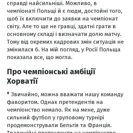
справді найсильніші. Можливо, в
чемпіонаті Польщі й є люди, достойні того,
щоб їх включити до заявки на чемпіонат
світу. Але то ще не гравці, здатні грати в
основному складі і визначати долю матчу.
Тому від окремих кадрових змін ситуація не
змінилася б. На мій погляд, у Росії Польща
показала все, що могла.
Про чемпіонські амбіції
Хорватії
*
Звичайно, можна вважати нашу команду
фаворитом. Однак претендентів на
чемпіонство немало. Як на мене, дуже
сильний футбол у груповому турнірі
продемонстрували Бельгія та Франція.
Традиційні претенденти на чемпіонство
–