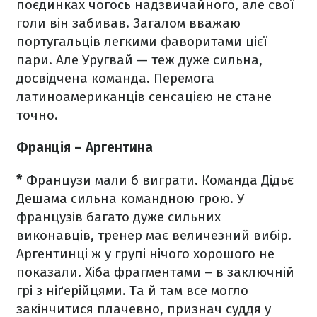
поєдинках чогось надзвичайного, але свої
голи він забивав. Загалом вважаю
португальців легкими фаворитами цієї
пари. Але Уругвай — теж дуже сильна,
досвідчена команда. Перемога
латиноамериканців сенсацією не стане
точно.
Франція
–
Аргентина
*
Французи мали б виграти. Команда Дідьє
Дешама сильна командною грою. У
французів багато дуже сильних
виконавців, тренер має величезний вибір.
Аргентинці ж у групі нічого хорошого не
показали. Хіба фрагментами
–
в заключній
грі з ніґерійцями. Та й там все могло
закінчитися плачевно, признач суддя у