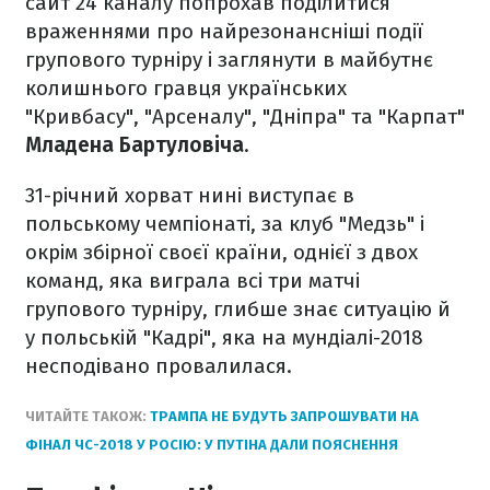
сайт 24 каналу попрохав поділитися
враженнями про найрезонансніші події
групового турніру і заглянути в майбутнє
колишнього гравця українських
"Кривбасу", "Арсеналу", "Дніпра" та "Карпат"
Младена Бартуловіча
.
31-річний хорват нині виступає в
польському чемпіонаті, за клуб "Медзь" і
окрім збірної своєї країни, однієї з двох
команд, яка виграла всі три матчі
групового турніру, глибше знає ситуацію й
у польській "Кадрі", яка на мундіалі-2018
несподівано провалилася.
ЧИТАЙТЕ ТАКОЖ:
ТРАМПА НЕ БУДУТЬ ЗАПРОШУВАТИ НА
ФІНАЛ ЧС-2018 У РОСІЮ: У ПУТІНА ДАЛИ ПОЯСНЕННЯ