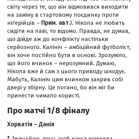
світу через те, що він відмовився виходити
на заміну в стартовому поєдинку проти
ніґерійців
–
Прим. авт.
). Нікола не любить
сидіти на лаві, то відомо. Правда, не думав,
що дійде аж до конфлікту настільки
серйозного. Калініч
–
амбіційний футболіст,
він хоче постійно бути в основі. Зрозуміло,
що його вчинок
–
нерозумний. Думаю,
Нікола вже й сам з цього приводу шкодує.
Мабуть, Калініч цим вчинком закрив собі
двері у збірну. Це погано, бо він міг би
принести чимало користі.
Про матчі 1/8 фіналу
Хорватія
–
Данія
*
Звичайно, хочу, щоб наша команда