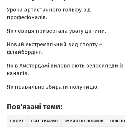
Уроки артистичного гольфу від
професіоналів.
Як левиця привертала увагу дитини.
Новий екстремальний вид спорту –
флайбордінг.
Як в Амстердамі виловлюють велосипеди із
каналів.
Як правильно збирати полуницю.
Пов'язані теми:
СПОРТ
СВІТ ТВАРИН
КУРЙОЗНІ НОВИНИ
ІНШІ НОВ