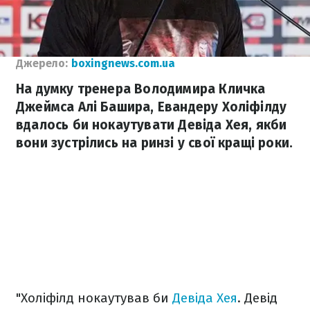
Джерело:
boxingnews.com.ua
На думку тренера Володимира Кличка
Джеймса Алі Башира, Евандеру Холіфілду
вдалось би нокаутувати Девіда Хея, якби
вони зустрілись на ринзі у свої кращі роки.
"Холіфілд нокаутував би
Девіда Хея
. Девід