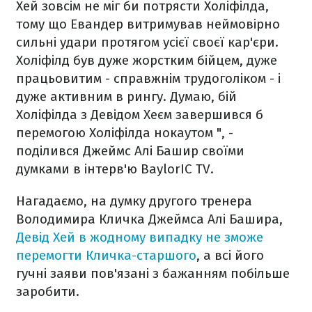
Хей зовсім не міг би потрясти Холіфілда,
тому що Евандер витримував неймовірно
сильні удари протягом усієї своєї кар'єри.
Холіфілд був дуже жорстким бійцем, дуже
працьовитим - справжнім трудоголіком - і
дуже активним в рингу. Думаю, бій
Холіфілда з Девідом Хеєм завершився б
перемогою Холіфілда нокаутом ", -
поділився Джеймс Алі Башир своїми
думками в інтерв'ю BaylorIC TV.
Нагадаємо, на думку другого тренера
Володимира Кличка Джеймса Алі Башира,
Девід Хей в жодному випадку не зможе
перемогти Кличка-старшого
, а всі його
гучні заяви пов'язані з бажанням побільше
заробити.