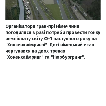
Організатори гран-прі Німеччини
погодилися в разі потреби провести гонку
чемпіонату світу Ф-1 наступного року на
"Хоккенхаймринзі". Досі німецький етап
чергувався на двох треках -
"Хокенхаймринг" та "Нюрбургринг".