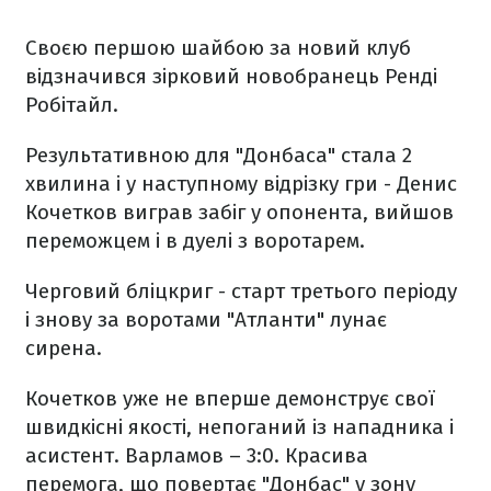
Своєю першою шайбою за новий клуб
відзначився зірковий новобранець Ренді
Робітайл.
Результативною для "Донбаса" стала 2
хвилина і у наступному відрізку гри - Денис
Кочетков виграв забіг у опонента, вийшов
переможцем і в дуелі з воротарем.
Черговий бліцкриг - старт третього періоду
і знову за воротами "Атланти" лунає
сирена.
Кочетков уже не вперше демонструє свої
швидкісні якості, непоганий із нападника і
асистент. Варламов – 3:0. Красива
перемога, що повертає "Донбас" у зону