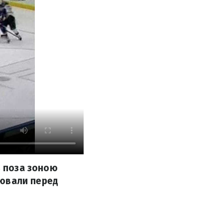
ь поза зоною
лювали перед