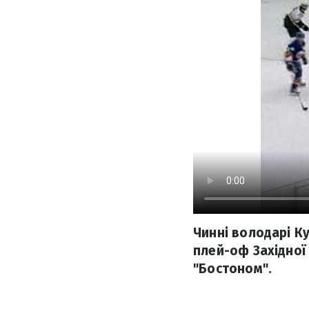
Чинні володарі К
плей-оф Західної 
"Бостоном".