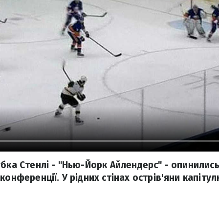
убка Стенлі - "Нью-Йорк Айлендерс" - опинилис
конференції. У рідних стінах острів'яни капіту