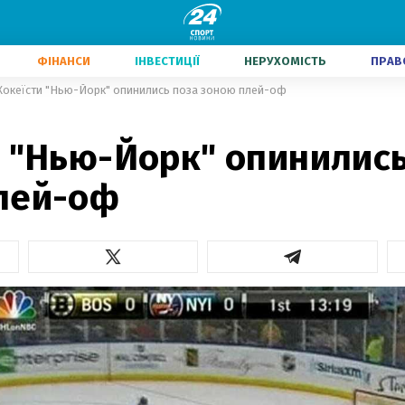
ФІНАНСИ
ІНВЕСТИЦІЇ
НЕРУХОМІСТЬ
ПРАВ
Хокеїсти "Нью-Йорк" опинились поза зоною плей-оф
и "Нью-Йорк" опинились
лей-оф