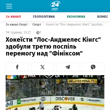
24 КАНАЛ
ГЕОПОЛІТИКА
ЕКОНОМІКА
БІЗНЕС
24 канал Спорт
Спорт
Хокеїсти "Лос-Анджелес Кінгс" здобули третю поспіль перемогу над "Фініксом"
18 травня,
13:27
1
Хокеїсти "Лос-Анджелес Кінгс"
здобули третю поспіль
перемогу над "Фініксом"