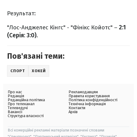
Результат:
"Лос-Анджелес Кінгс" - "Фінікс Койотс" –
2:1
(Серія: 3:0).
Пов'язані теми:
СПОРТ
ХОКЕЙ
Про нас
Рекламодавцям
Редакція
Правила користування
Редакційна політика
Політика конфіденційності
Про телеканал
Технічна інформація
Телеведучі
Контакти
Вакансії
Архів
Структура власності
Всі комерційні рекламні матеріали позначені словами
"Спецпроєкт", "Партнерський матеріал", "Експерт", "Позиція".