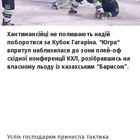
Хантимансійці не полишають надій
поборотися за Кубок Гагаріна. "Югра"
впритул наблизилася до зони плей-оф
східної конференції КХЛ, розібравшись на
власному льоду із казахським “Барисом”.
Успіх господарям принесла тактика