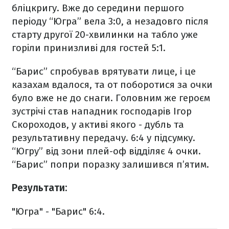
бліцкригу. Вже до середини першого
періоду “Югра” вела 3:0, а незадовго після
старту другої 20-хвилинки на табло уже
горіли принизливі для гостей 5:1.
“Барис” спробував врятувати лице, і це
казахам вдалося, та от поборотися за очки
було вже не до снаги. Головним же героєм
зустрічі став нападник господарів Ігор
Скороходов, у активі якого - дубль та
результативну передачу. 6:4 у підсумку.
“Югру” від зони плей-оф відділяє 4 очки.
“Барис” попри поразку залишився п’ятим.
Результати:
"Югра" - "Барис" 6:4.