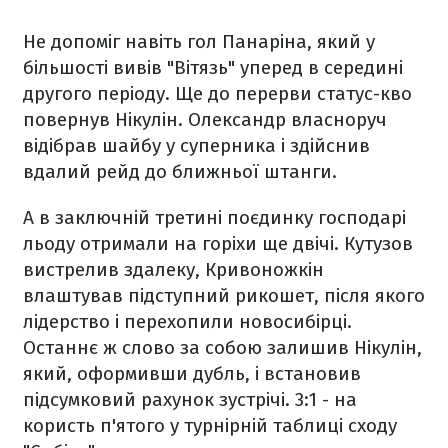
Не допоміг навіть гол Панаріна, який у
більшості вивів "Вітязь" уперед в середині
другого періоду. Ще до перерви статус-кво
повернув Нікулін. Олександр власноруч
відібрав шайбу у суперника і здійснив
вдалий рейд до ближньої штанги.
А в заключній третині поєдинку господарі
льоду отримали на горіхи ще двічі. Кутузов
вистрелив здалеку, Кривоножкін
влаштував підступний рикошет, після якого
лідерство і перехопили новосибірці.
Останнє ж слово за собою залишив Нікулін,
який, оформивши дубль, і встановив
підсумковий рахунок зустрічі. 3:1 - на
користь п'ятого у турнірній таблиці сходу