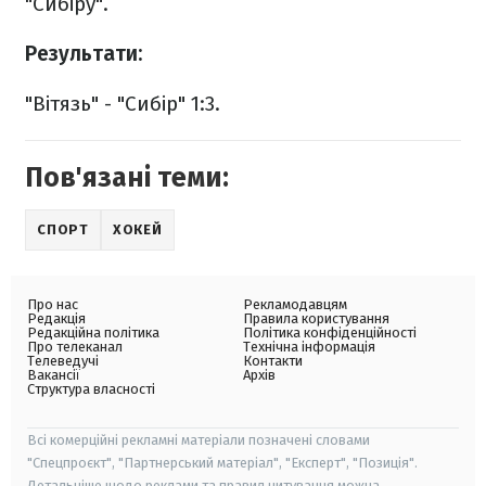
"Сибіру".
Результати:
"Вітязь" - "Сибір" 1:3.
Пов'язані теми:
СПОРТ
ХОКЕЙ
Про нас
Рекламодавцям
Редакція
Правила користування
Редакційна політика
Політика конфіденційності
Про телеканал
Технічна інформація
Телеведучі
Контакти
Вакансії
Архів
Структура власності
Всі комерційні рекламні матеріали позначені словами
"Спецпроєкт", "Партнерський матеріал", "Експерт", "Позиція".
Детальніше щодо реклами та правил цитування можна